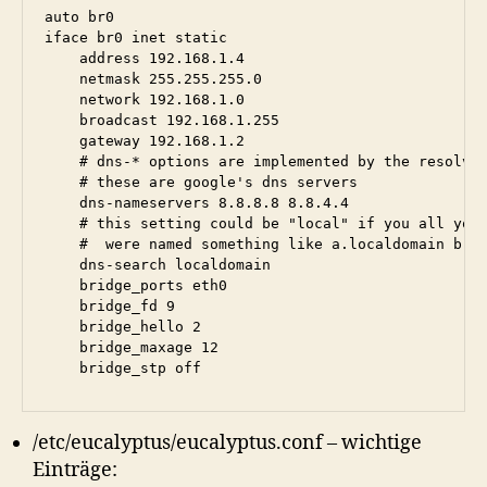
auto br0

iface br0 inet static

    address 192.168.1.4

    netmask 255.255.255.0

    network 192.168.1.0

    broadcast 192.168.1.255

    gateway 192.168.1.2

    # dns-* options are implemented by the resolvco
    # these are google's dns servers

    dns-nameservers 8.8.8.8 8.8.4.4

    # this setting could be "local" if you all your
    #  were named something like a.localdomain b.lo
    dns-search localdomain

    bridge_ports eth0

    bridge_fd 9

    bridge_hello 2

    bridge_maxage 12

    bridge_stp off
/etc/eucalyptus/eucalyptus.conf – wichtige
Einträge: