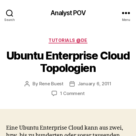
Analyst POV
Search
Menu
Categories
TUTORIALS @DE
Ubuntu Enterprise Cloud
Topologien
By
Rene Buest
January 6, 2011
Post
Post
author
date
on
1 Comment
Ubuntu
Enterprise
Cloud
Topologien
Eine Ubuntu Enterprise Cloud kann aus zwei,
bzw. bis zu hunderten oder sogar tausenden