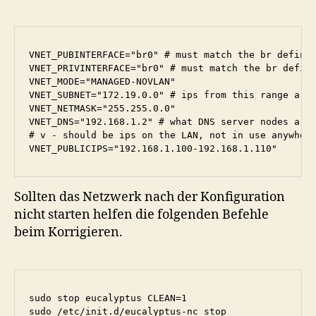
VNET_PUBINTERFACE="br0" # must match the br definit
VNET_PRIVINTERFACE="br0" # must match the br defini
VNET_MODE="MANAGED-NOVLAN"

VNET_SUBNET="172.19.0.0" # ips from this range are 
VNET_NETMASK="255.255.0.0"

VNET_DNS="192.168.1.2" # what DNS server nodes are 
# v - should be ips on the LAN, not in use anywhere
VNET_PUBLICIPS="192.168.1.100-192.168.1.110"
Sollten das Netzwerk nach der Konfiguration
nicht starten helfen die folgenden Befehle
beim Korrigieren.
sudo stop eucalyptus CLEAN=1

sudo /etc/init.d/eucalyptus-nc stop
