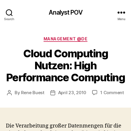
Analyst POV
Search
Menu
Categories
MANAGEMENT @DE
Cloud Computing
Nutzen: High
Performance Computing
on
By
Rene Buest
April 23, 2010
1 Comment
Post
Post
Clo
author
date
Co
Nut
Hig
Pe
Die Verarbeitung großer Datenmengen für die
Co