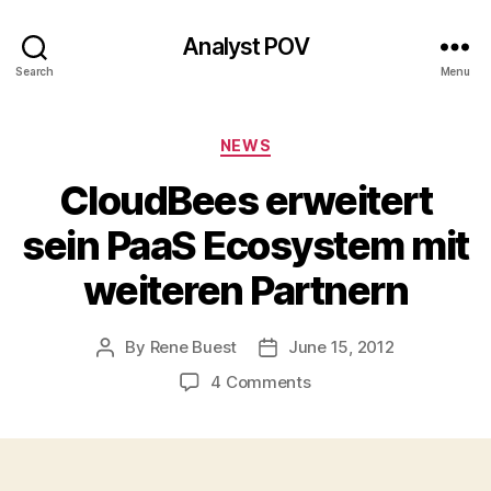
Analyst POV
Search
Menu
Categories
NEWS
CloudBees erweitert
sein PaaS Ecosystem mit
weiteren Partnern
By
Rene Buest
June 15, 2012
Post
Post
author
date
on
4 Comments
CloudBees
erweitert
sein
PaaS