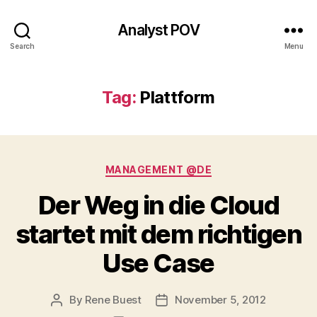
Analyst POV
Search
Menu
Tag:
Plattform
Categories
MANAGEMENT @DE
Der Weg in die Cloud
startet mit dem richtigen
Use Case
By
Rene Buest
November 5, 2012
Post
Post
author
date