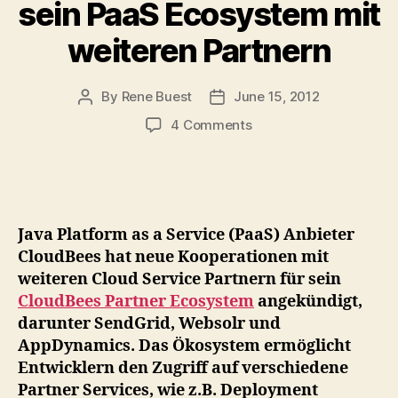
sein PaaS Ecosystem mit
weiteren Partnern
By
Rene Buest
June 15, 2012
Post
Post
author
date
on
4 Comments
CloudBees
erweitert
sein
PaaS
Ecosystem
Java Platform as a Service (PaaS) Anbieter
mit
CloudBees hat neue Kooperationen mit
weiteren
weiteren Cloud Service Partnern für sein
Partnern
CloudBees Partner Ecosystem
angekündigt,
darunter SendGrid, Websolr und
AppDynamics. Das Ökosystem ermöglicht
Entwicklern den Zugriff auf verschiedene
Partner Services, wie z.B. Deployment