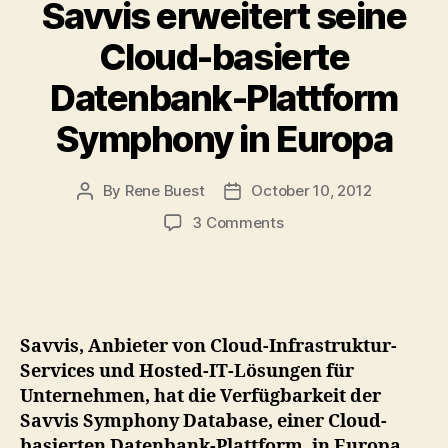
Savvis erweitert seine
Cloud-basierte
Datenbank-Plattform
Symphony in Europa
By
Rene Buest
October 10, 2012
Post
Post
author
date
on
3 Comments
Savvis
erweitert
seine
Cloud-
basierte
Savvis, Anbieter von Cloud-Infrastruktur-
Datenbank-
Services und Hosted-IT-Lösungen für
Plattform
Unternehmen, hat die Verfügbarkeit der
Symphony
Savvis Symphony Database, einer Cloud-
in
Europa
basierten Datenbank-Plattform, in Europa