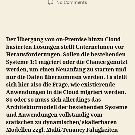
on
No Comments
Der
Weg
in
die
Cloud
Der Übergang von on-Premise hinzu Cloud
startet
basierten Lösungen stellt Unternehmen vor
mit
Herausforderungen. Sollen die bestehenden
dem
Systeme 1:1 migriert oder die Chance genutzt
richtigen
Use
werden, um einen Neuanfang zu starten und
Case
nur die Daten übernommen werden. Es stellt
sich hier also die Frage, wie existierende
Anwendungen in die Cloud migriert werden.
So oder so muss sich allerdings das
Architekturmodell der bestehenden Systeme
und Anwendungen vollständig vom
statischen zu dynamischen/ skalierbaren
Modellen zzgl. Multi-Tenancy Fähigkeiten