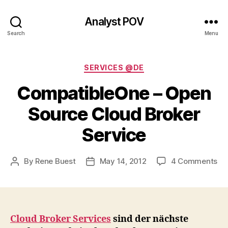
Analyst POV
Search
Menu
Categories
SERVICES @DE
CompatibleOne – Open
Source Cloud Broker
Service
on
By
Rene Buest
May 14, 2012
4 Comments
Post
Post
Co
author
date
–
Op
So
Cl
Cloud Broker Services
sind der nächste
Br