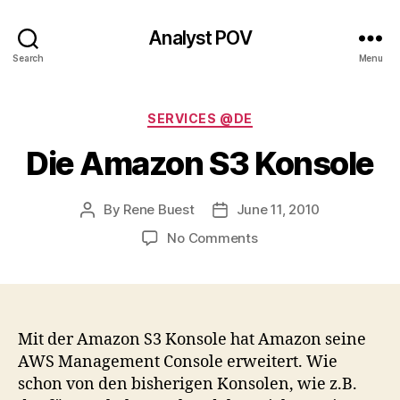
Analyst POV
Search
Menu
Categories
SERVICES @DE
Die Amazon S3 Konsole
By
Rene Buest
June 11, 2010
Post
Post
author
date
on
No Comments
Die
Amazon
S3
Konsole
Mit der Amazon S3 Konsole hat Amazon seine
AWS Management Console erweitert. Wie
schon von den bisherigen Konsolen, wie z.B.