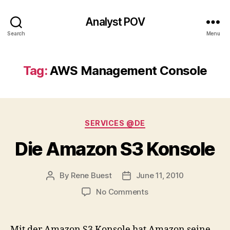
Analyst POV
Search
Menu
Tag:
AWS Management Console
Categories
SERVICES @DE
Die Amazon S3 Konsole
By
Rene Buest
June 11, 2010
Post
Post
author
date
on
No Comments
Die
Amazon
S3
Mit der Amazon S3 Konsole hat Amazon seine