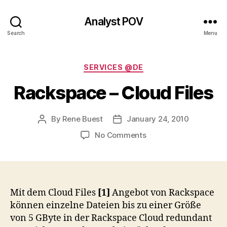
Analyst POV
Search
Menu
Categories
SERVICES @DE
Rackspace – Cloud Files
By
Rene Buest
January 24, 2010
Post
Post
author
date
on
No Comments
Rackspace
–
Cloud
Files
Mit dem Cloud Files
[1]
Angebot von Rackspace
können einzelne Dateien bis zu einer Größe
von 5 GByte in der Rackspace Cloud redundant