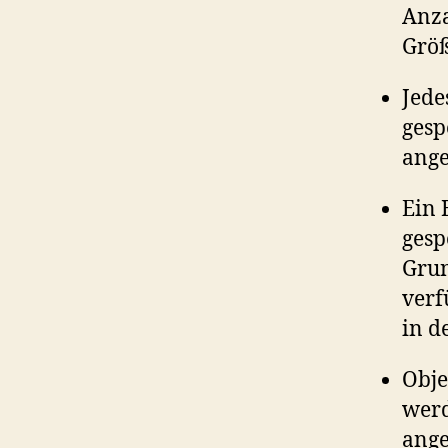
Anza
Größ
Jede
gesp
ange
Ein 
gesp
Grun
verf
in d
Obje
werd
ange