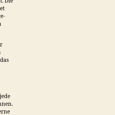
. Die
et
e-
n
r
s
 das
jede
nnen.
erne