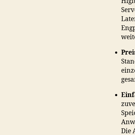
High
Serv
Late
Engp
weit
Prei
Stan
einz
gesa
Ein
zuve
Spei
Anwe
Die 