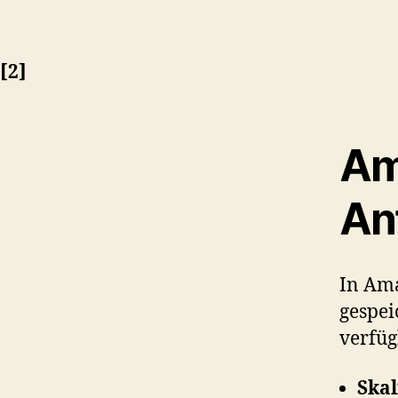
[2]
Am
An
In Ama
gespei
verfüg
Skal