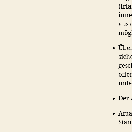
(Irl
inne
aus 
mögl
Über
sich
gesc
öffe
unte
Der 
Amaz
Stan