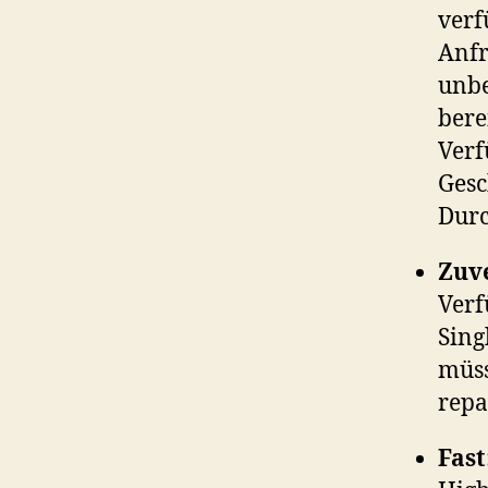
verf
Anfr
unb
bere
Verf
Gesc
Durc
Zuve
Verf
Sing
müss
repa
Fast