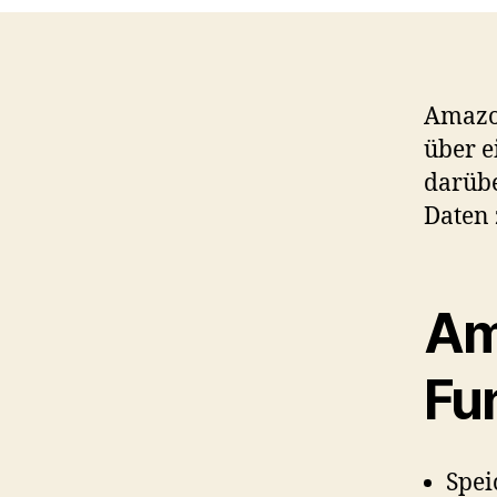
Amazon
über e
darübe
Daten 
Am
Fu
Spei