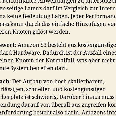
-Performance-Anwendungen zu unterstützen
er-seitige Latenz darf im Vergleich zur Intern
nz keine Bedeutung haben. Jeder Performanc
ass kann durch das einfache Hinzufügen vo
eren Knoten gelöst werden.
swert
: Amazon S3 besteht aus kostengünstige
dard Hardware. Dadurch ist der Ausfall eine
elnen Knoten der Normalfall, was aber nicht
mte System betreffen darf.
fach
: Der Aufbau von hoch skalierbarem,
rlässigen, schnellen und kostengünstigen
cherplatz ist schwierig. Darüber hinaus muss 
ndung darauf von überall aus zugreifen kö
Anforderung besteht also darin, Amazons int