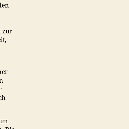
llen
n zur
it,
ner
in
r
ch
 um