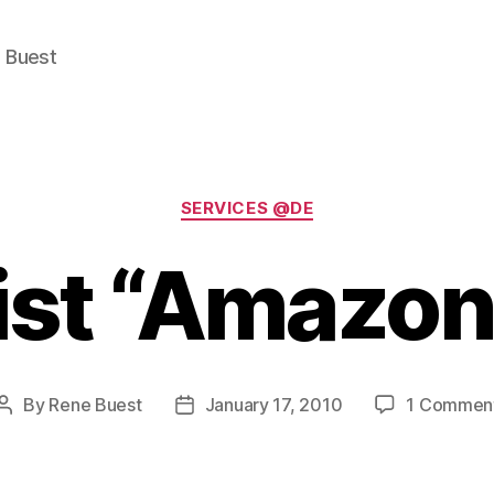
e Buest
Categories
SERVICES @DE
ist “Amazon
By
Rene Buest
January 17, 2010
1 Commen
Post
Post
author
date