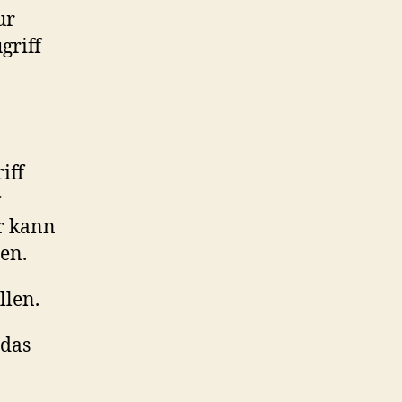
ur
griff
iff
r
r kann
ten.
llen.
 das