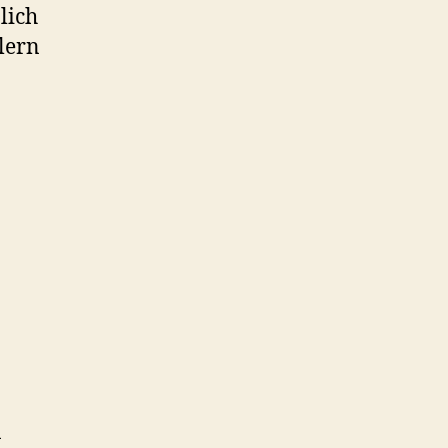
lich
lern
n