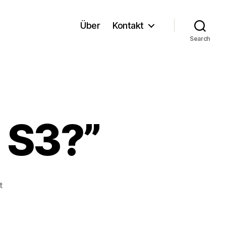
Über
Kontakt
Search
 S3?”
on
t
Was
ist
“Amazon