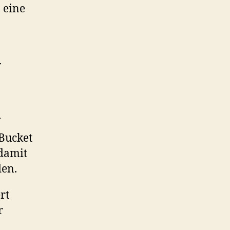
 eine
y
 Bucket
 damit
den.
rt
r