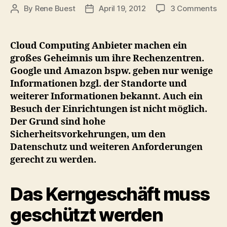
on
By
Rene Buest
April 19, 2012
3 Comments
Post
Post
Mi
author
date
Gl
Fo
Cloud Computing Anbieter machen ein
Se
großes Geheimnis um ihre Rechenzentren.
Ein
Google und Amazon bspw. geben nur wenige
we
Informationen bzgl. der Standorte und
Tr
weiterer Informationen bekannt. Auch ein
gef
Besuch der Einrichtungen ist nicht möglich.
Der Grund sind hohe
Sicherheitsvorkehrungen, um den
Datenschutz und weiteren Anforderungen
gerecht zu werden.
Das Kerngeschäft muss
geschützt werden