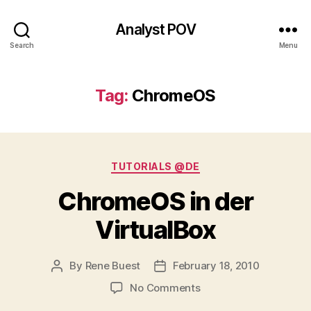
Analyst POV
Search
Menu
Tag:
ChromeOS
Categories
TUTORIALS @DE
ChromeOS in der
VirtualBox
By
Rene Buest
February 18, 2010
Post
Post
author
date
on
No Comments
ChromeOS