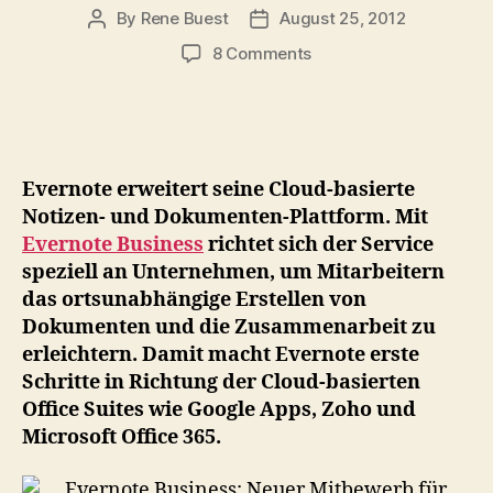
By
Rene Buest
August 25, 2012
Post
Post
author
date
on
8 Comments
Evernote
Business:
Neuer
Mitbewerb
für
Evernote erweitert seine Cloud-basierte
Google
Notizen- und Dokumenten-Plattform. Mit
Apps,
Evernote Business
richtet sich der Service
Zoho
speziell an Unternehmen, um Mitarbeitern
und
Microsoft
das ortsunabhängige Erstellen von
Office
Dokumenten und die Zusammenarbeit zu
365
erleichtern. Damit macht Evernote erste
Schritte in Richtung der Cloud-basierten
Office Suites wie Google Apps, Zoho und
Microsoft Office 365.