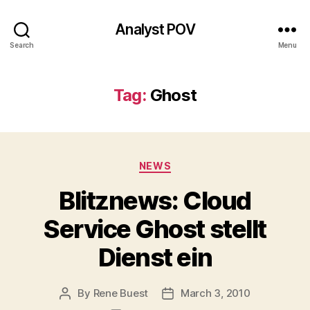
Analyst POV
Search
Menu
Tag:
Ghost
Categories
NEWS
Blitznews: Cloud
Service Ghost stellt
Dienst ein
By
Rene Buest
March 3, 2010
Post
Post
author
date