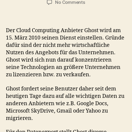
on
No Comments
Blitznews:
Cloud
Service
Ghost
Der Cloud Computing Anbieter Ghost wird am
stellt
15. März 2010 seinen Dienst einstellen. Gründe
Dienst
dafür sind der nicht mehr wirtschaftliche
ein
Nutzen des Angebots für das Unternehmen.
Ghost wird sich nun darauf konzentrieren
seine Technologien an größere Unternehmen
zu lizenzieren bzw. zu verkaufen.
Ghost fordert seine Benutzer daher seit dem
heutigen Tage dazu auf alle wichtigen Daten zu
anderen Anbietern wie z.B. Google Docs,
Microsoft SkyDrive, Gmail oder Yahoo zu
migrieren.