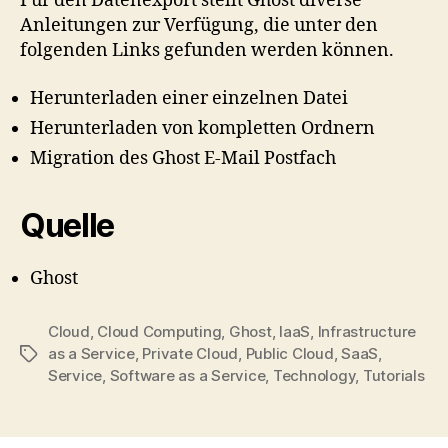
Für den Datenexport stellt Ghost diverse
Anleitungen zur Verfügung, die unter den
folgenden Links gefunden werden können.
Herunterladen einer einzelnen Datei
Herunterladen von kompletten Ordnern
Migration des Ghost E-Mail Postfach
Quelle
Ghost
Cloud
,
Cloud Computing
,
Ghost
,
IaaS
,
Infrastructure
as a Service
,
Private Cloud
,
Public Cloud
,
SaaS
,
Tags
Service
,
Software as a Service
,
Technology
,
Tutorials