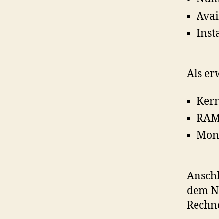
Avai
Inst
Als er
Kern
RAM 
Moni
Anschl
dem 
Rechne