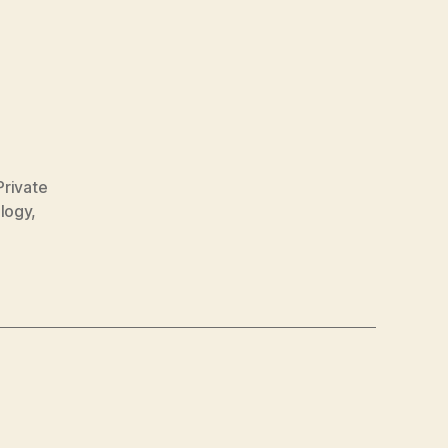
Private
logy
,