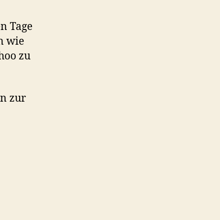
en Tage
n wie
ahoo zu
en zur