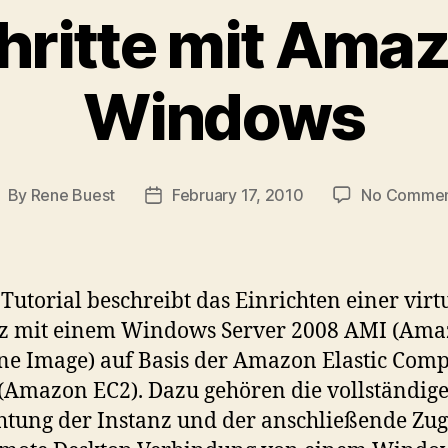
hritte mit Ama
Windows
By
Rene Buest
February 17, 2010
No Commen
ost
Post
uthor
date
 Tutorial beschreibt das Einrichten einer virt
nz mit einem Windows Server 2008 AMI (Am
e Image) auf Basis der Amazon Elastic Com
(Amazon EC2). Dazu gehören die vollständig
htung der Instanz und der anschließende Zug