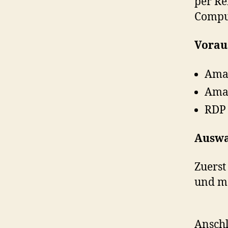
per R
Compu
Vorau
Amaz
Amaz
RDP 
Auswa
Zuerst
und me
Anschl