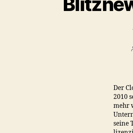
Blitzne
Der Cl
2010 s
mehr w
Untern
seine 
lizenz