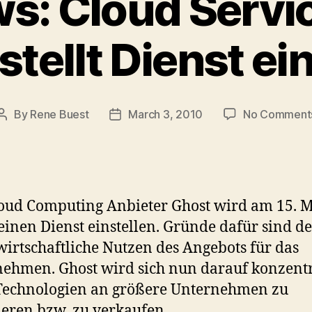
ws: Cloud Servi
stellt Dienst ei
By
Rene Buest
March 3, 2010
No Comment
Post
Post
author
date
oud Computing Anbieter Ghost wird am 15. 
einen Dienst einstellen. Gründe dafür sind de
irtschaftliche Nutzen des Angebots für das
ehmen. Ghost wird sich nun darauf konzent
Technologien an größere Unternehmen zu
ieren bzw. zu verkaufen.