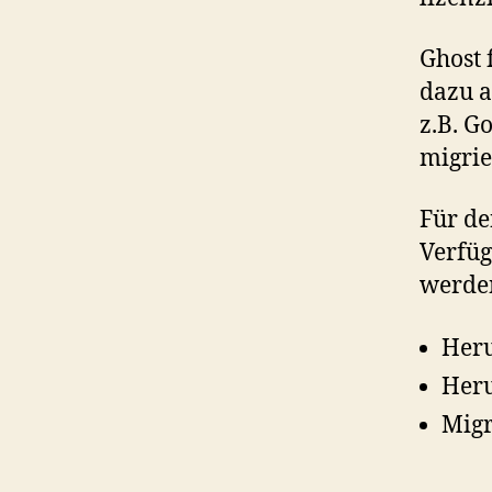
Ghost 
dazu a
z.B. G
migrie
Für de
Verfüg
werde
Heru
Heru
Migr