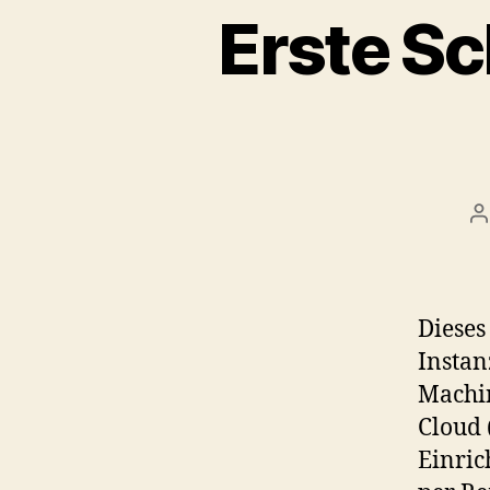
Erste Sc
P
a
Dieses
Insta
Machin
Cloud 
Einric