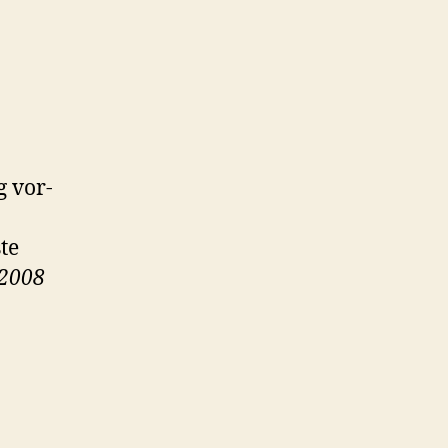
g vor-
te
 2008