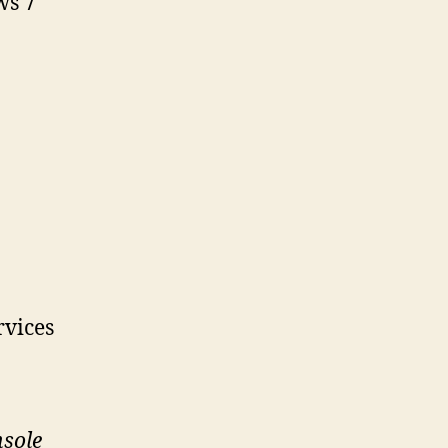
ws 7
rvices
sole