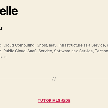
elle
t
d
,
Cloud Computing
,
Ghost
,
IaaS
,
Infrastructure as a Service
,
d
,
Public Cloud
,
SaaS
,
Service
,
Software as a Service
,
Techno
ials
Categories
TUTORIALS @DE