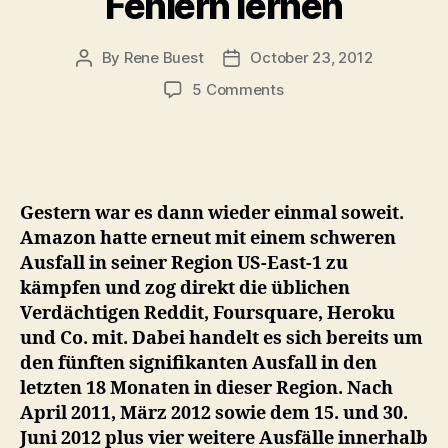
Fehlern lernen
By
Rene Buest
October 23, 2012
Post
Post
author
date
on
5 Comments
Erneuter
Ausfall
der
Amazon
Web
Gestern war es dann wieder einmal soweit.
Services
Amazon hatte erneut mit einem schweren
zeigt,
Ausfall in seiner Region US-East-1 zu
dass
kämpfen und zog direkt die üblichen
Cloud
Nutzer
Verdächtigen Reddit, Foursquare, Heroku
nicht
und Co. mit. Dabei handelt es sich bereits um
aus
den fünften signifikanten Ausfall in den
den
letzten 18 Monaten in dieser Region. Nach
eigenen
April 2011, März 2012 sowie dem 15. und 30.
Fehlern
Juni 2012 plus vier weitere Ausfälle innerhalb
lernen