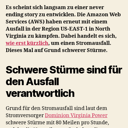
erneut
Es scheint sich langsam zu einer never
mit
ending story zu entwicklen. Die Amazon Web
Ausfall.
Services (AWS) haben erneut mit einem
Wieder
Ausfall in der Region US-EAST-1 in North
ein
Stromausfall.
Virginia zu kämpfen. Dabei handelt es sich,
Wieder
wie erst kürzlich
, um einen Stromausfall.
in
Dieses Mal auf Grund schwerer Stürme.
North
Virginia.
Schwere Stürme sind für
Schwere
Stürme
den Ausfall
sind
die
verantwortlich
Ursache.
Grund für den Stromausfall sind laut dem
Stromversorger
Dominion Virginia Power
schwere Stürme mit 80 Meilen pro Stunde,