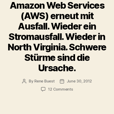
Amazon Web Services
(AWS) erneut mit
Ausfall. Wieder ein
Stromausfall. Wieder in
North Virginia. Schwere
Stürme sind die
Ursache.
By
Rene Buest
June 30, 2012
Post
Post
author
date
on
12 Comments
Amazon
Web
Services
(AWS)