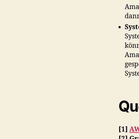
Amaz
dann
Sys
Syst
könn
Amaz
gesp
Syst
Qu
[1]
AW
[2] G