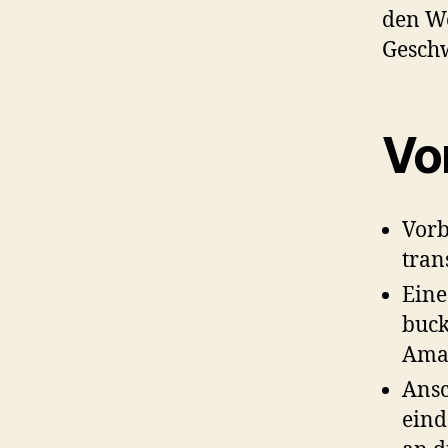
den We
Geschw
Vo
Vorb
tran
Eine
buck
Amaz
Ansc
eind