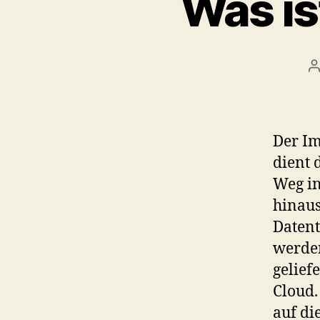
Was is
P
a
Der I
dient 
Weg in
hinau
Datent
werden
gelief
Cloud.
auf di