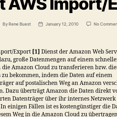
t AWS Import/
By
Rene Buest
January 12, 2010
No Commen
ost
Post
uthor
date
mport/Export
[1]
Dienst der Amazon Web Serv
dazu, große Datenmengen auf einem schnell
 die Amazon Cloud zu transferieren bzw. die
s zu bekommen, indem die Daten auf einem
räger auf postalischen Weg an Amazon versc
. Dazu überträgt Amazon die Daten direkt 
erten Datenträger über ihr internes Netzwerk 
 In einigen Fällen ist es kostengünstiger die 
esem Weg in die Amazon Cloud zu übertragen,