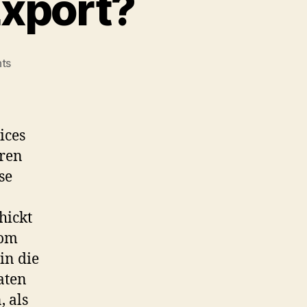
Export?
on
ts
Was
ist
AWS
Import/Export?
ices
eren
se
hickt
vom
in die
Daten
 als