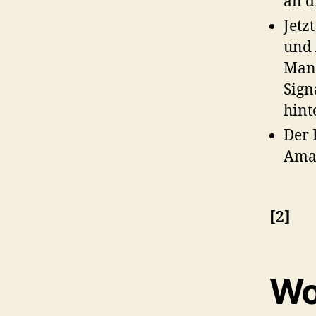
an d
Jetz
und 
Mani
Sign
hint
Der 
Amaz
[2]
Wo