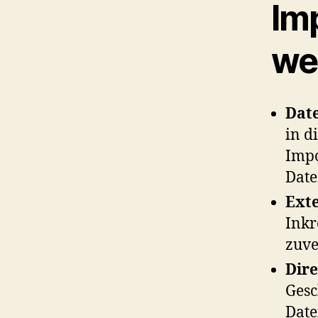
Im
we
Dat
in d
Impo
Date
Ext
Inkr
zuve
Dir
Gesc
Date