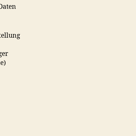
Daten
tellung
ger
e)