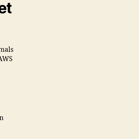
et
tmals
 AWS
en