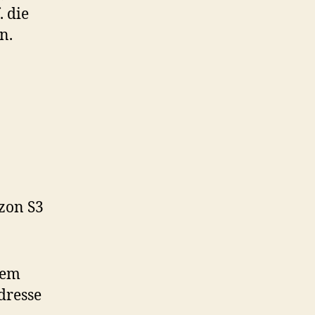
 die
n.
azon S3
nem
dresse