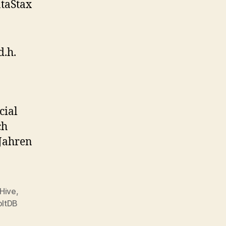
taStax
d.h.
cial
ch
 Jahren
Hive
,
oltDB