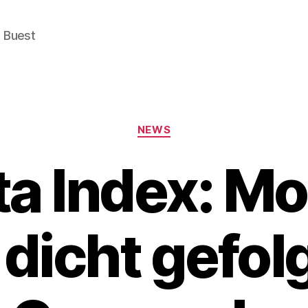
e Buest
Categories
NEWS
ta Index: 
 dicht gefol