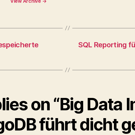
View Archive
→
gespeicherte
SQL Reporting fü
lies on “Big Data 
oDB führt dicht ge