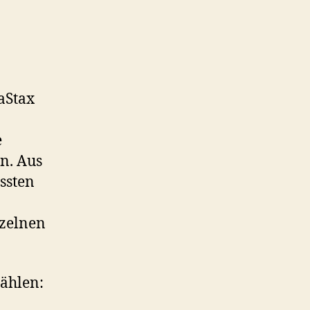
aStax
e
n. Aus
ssten
nzelnen
zählen: