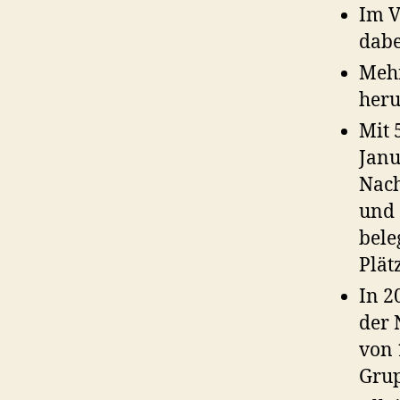
Im V
dabe
Mehr
heru
Mit 
Janu
Nach
und 
bele
Plät
In 2
der 
von 
Grup