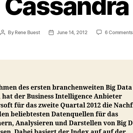
Cassandra
By
Rene Buest
June 14, 2012
6 Comments
Post
Post
author
date
hmen des ersten branchenweiten Big Data
 hat der Business Intelligence Anbieter
soft für das zweite Quartal 2012 die Nach
den beliebtesten Datenquellen für das
ern, Analysieren und Darstellen von Big 
en. Dabei basiert der Index auf auf der