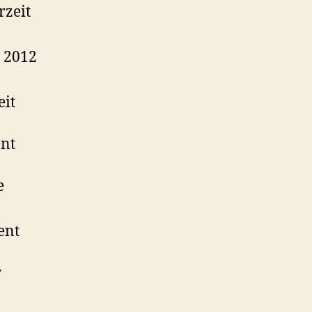
rzeit
 2012
eit
ent
e
ent
r