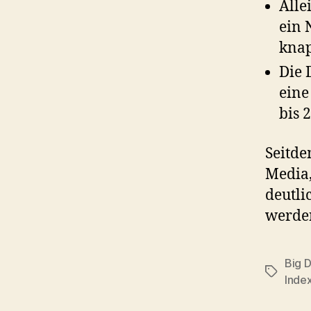
Alle
ein 
knap
Die 
eine
bis 
Seitde
Media,
deutli
werde
Big 
Tags
Inde