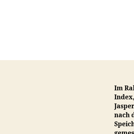
Im Ra
Index,
Jasper
nach 
Speich
gemess