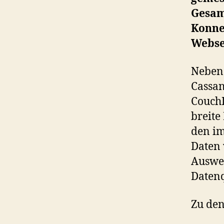
Gesam
Konne
Webse
Neben
Cassan
CouchD
breite
den im
Daten 
Auswer
Datenq
Zu den