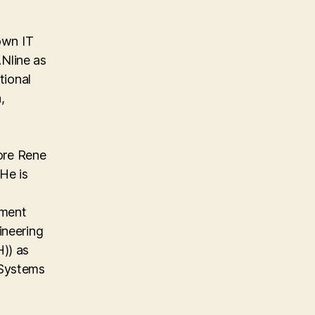
own IT
Nline as
tional
,
ore Rene
He is
ement
ineering
)) as
 Systems