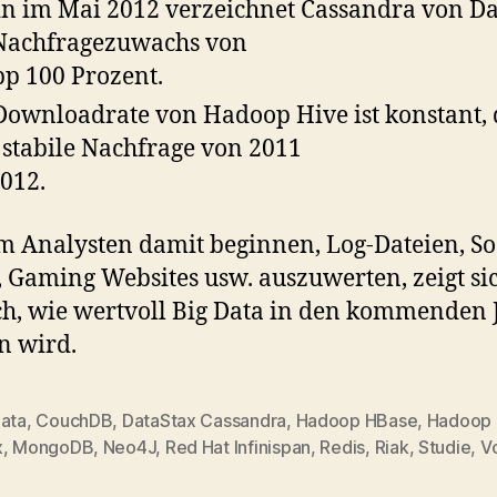
in im Mai 2012 verzeichnet Cassandra von Da
Nachfragezuwachs von
p 100 Prozent.
Downloadrate von Hadoop Hive ist konstant, 
 stabile Nachfrage von 2011
2012.
m Analysten damit beginnen, Log-Dateien, So
 Gaming Websites usw. auszuwerten, zeigt si
ch, wie wertvoll Big Data in den kommenden
n wird.
Data
,
CouchDB
,
DataStax Cassandra
,
Hadoop HBase
,
Hadoop 
x
,
MongoDB
,
Neo4J
,
Red Hat Infinispan
,
Redis
,
Riak
,
Studie
,
V