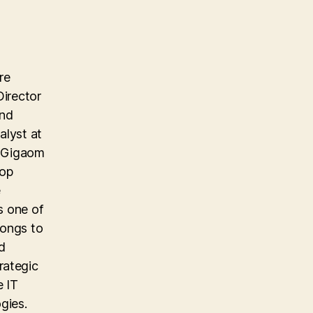
re
Director
and
alyst at
e Gigaom
top
e
s one of
longs to
d
rategic
e IT
gies.