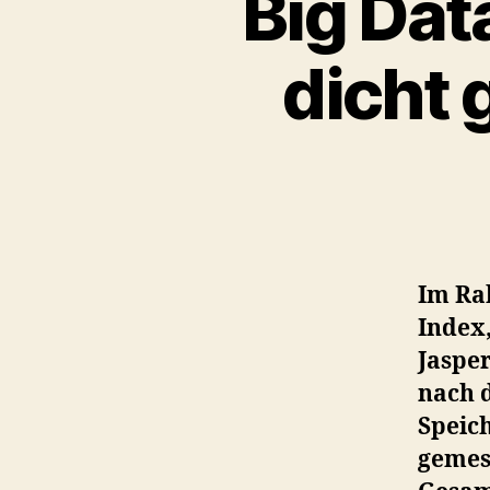
Big Dat
dicht 
Im Ra
Index,
Jasper
nach 
Speich
gemess