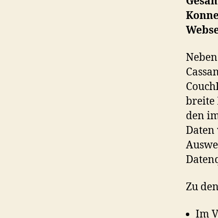
Gesam
Konne
Webse
Neben
Cassan
CouchD
breite
den im
Daten 
Auswer
Datenq
Zu den
Im V