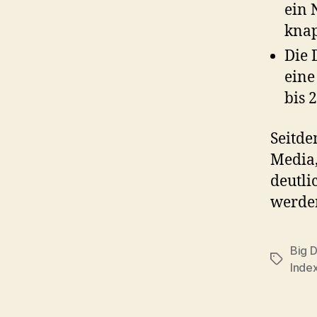
ein 
knap
Die 
eine
bis 
Seitde
Media,
deutli
werde
Big 
Tags
Inde