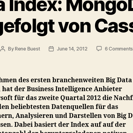
a Index: Mongo
gefolgt von Ca
By
Rene Buest
June 14, 2012
6 Comments
Post
Post
author
date
hmen des ersten branchenweiten Big Data
 hat der Business Intelligence Anbieter
soft für das zweite Quartal 2012 die Nach
den beliebtesten Datenquellen für das
ern, Analysieren und Darstellen von Big 
en. Dabei basiert der Index auf auf der