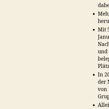
dabe
Mehr
heru
Mit 
Janu
Nach
und 
bele
Plät
In 2
der 
von 
Grup
Alle