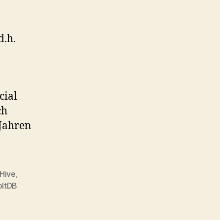
d.h.
cial
ch
 Jahren
Hive
,
oltDB