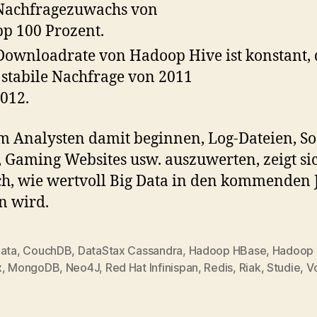
Nachfragezuwachs von
p 100 Prozent.
Downloadrate von Hadoop Hive ist konstant, 
 stabile Nachfrage von 2011
2012.
m Analysten damit beginnen, Log-Dateien, So
 Gaming Websites usw. auszuwerten, zeigt si
ch, wie wertvoll Big Data in den kommenden
n wird.
Data
,
CouchDB
,
DataStax Cassandra
,
Hadoop HBase
,
Hadoop 
x
,
MongoDB
,
Neo4J
,
Red Hat Infinispan
,
Redis
,
Riak
,
Studie
,
V