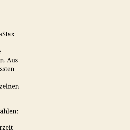
aStax
e
n. Aus
ssten
nzelnen
zählen:
rzeit