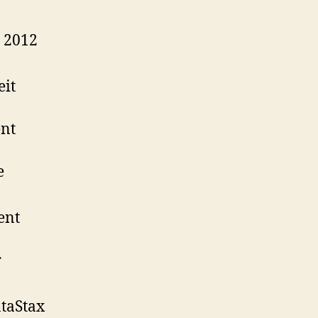
 2012
eit
ent
e
ent
r
taStax