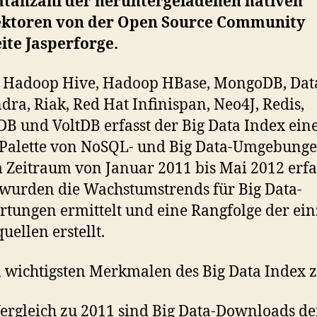
tanzahl der heruntergeladenen nativen
ktoren von der Open Source Community
ite Jasperforge.
 Hadoop Hive, Hadoop HBase, MongoDB, Dat
dra, Riak, Red Hat Infinispan, Neo4J, Redis,
B und VoltDB erfasst der Big Data Index ein
 Palette von NoSQL- und Big Data-Umgebunge
 Zeitraum von Januar 2011 bis Mai 2012 erfa
wurden die Wachstumstrends für Big Data-
tungen ermittelt und eine Rangfolge der ei
uellen erstellt.
 wichtigsten Merkmalen des Big Data Index 
ergleich zu 2011 sind Big Data-Downloads de