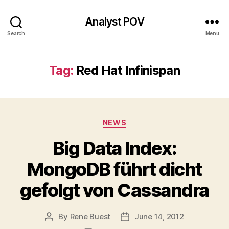
Analyst POV
Search
Menu
Tag:
Red Hat Infinispan
Categories
NEWS
Big Data Index:
MongoDB führt dicht
gefolgt von Cassandra
By
Rene Buest
June 14, 2012
Post
Post
author
date