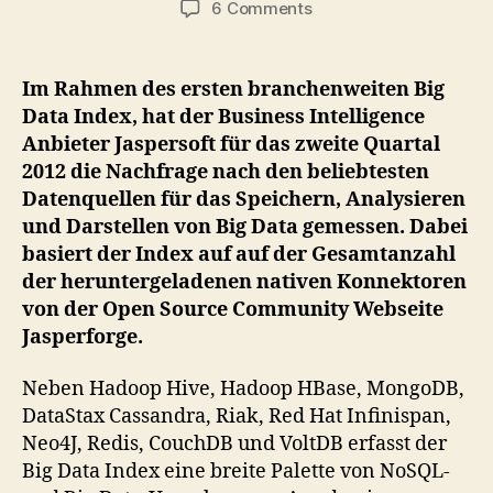
on
6 Comments
Big
Data
Index:
Im Rahmen des ersten branchenweiten Big
MongoDB
Data Index, hat der Business Intelligence
führt
Anbieter Jaspersoft für das zweite Quartal
dicht
2012 die Nachfrage nach den beliebtesten
gefolgt
Datenquellen für das Speichern, Analysieren
von
und Darstellen von Big Data gemessen. Dabei
Cassandra
basiert der Index auf auf der Gesamtanzahl
der heruntergeladenen nativen Konnektoren
von der Open Source Community Webseite
Jasperforge.
Neben Hadoop Hive, Hadoop HBase, MongoDB,
DataStax Cassandra, Riak, Red Hat Infinispan,
Neo4J, Redis, CouchDB und VoltDB erfasst der
Big Data Index eine breite Palette von NoSQL-