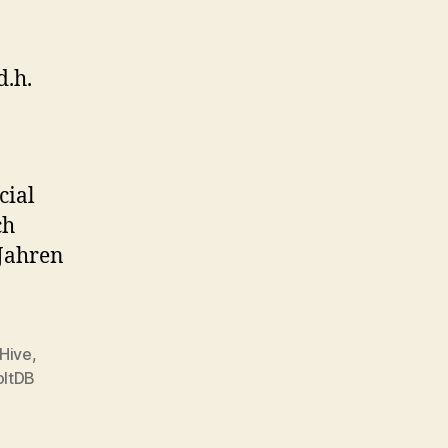
d.h.
cial
ch
 Jahren
Hive
,
oltDB