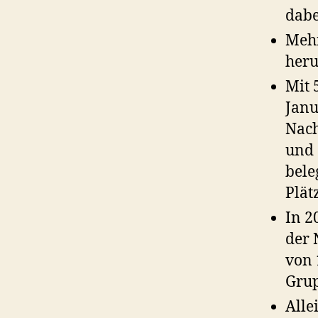
dabe
Mehr
heru
Mit 
Janu
Nach
und 
bele
Plät
In 2
der 
von 
Grup
Alle