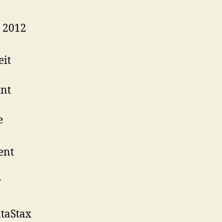
 2012
eit
ent
e
ent
r
taStax