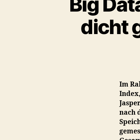
Big Dat
dicht 
Im Ra
Index,
Jasper
nach 
Speich
gemess