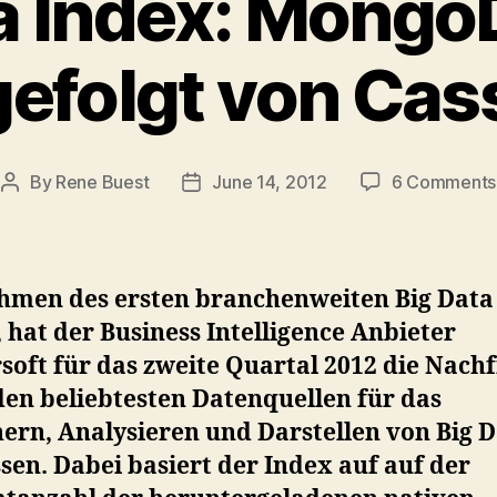
a Index: Mongo
gefolgt von Ca
By
Rene Buest
June 14, 2012
6 Comments
Post
Post
author
date
hmen des ersten branchenweiten Big Data
 hat der Business Intelligence Anbieter
soft für das zweite Quartal 2012 die Nach
den beliebtesten Datenquellen für das
ern, Analysieren und Darstellen von Big 
en. Dabei basiert der Index auf auf der