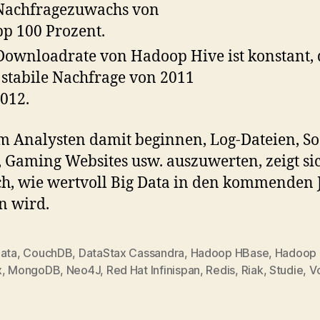
Nachfragezuwachs von
p 100 Prozent.
Downloadrate von Hadoop Hive ist konstant, 
 stabile Nachfrage von 2011
2012.
m Analysten damit beginnen, Log-Dateien, So
 Gaming Websites usw. auszuwerten, zeigt si
ch, wie wertvoll Big Data in den kommenden
n wird.
Data
,
CouchDB
,
DataStax Cassandra
,
Hadoop HBase
,
Hadoop 
x
,
MongoDB
,
Neo4J
,
Red Hat Infinispan
,
Redis
,
Riak
,
Studie
,
V