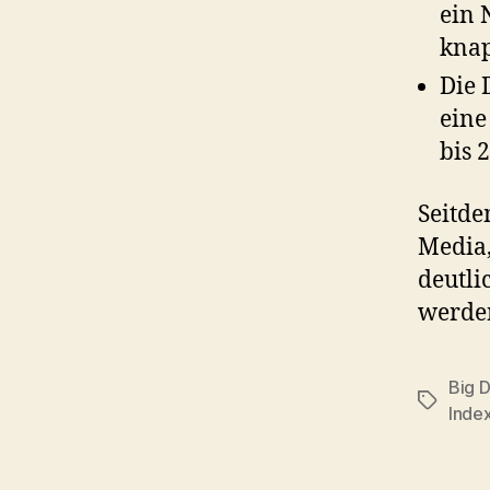
ein 
knap
Die 
eine
bis 
Seitde
Media,
deutli
werde
Big 
Tags
Inde