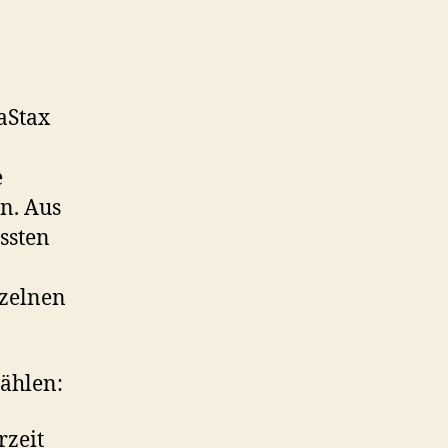
aStax
e
n. Aus
ssten
nzelnen
zählen:
rzeit