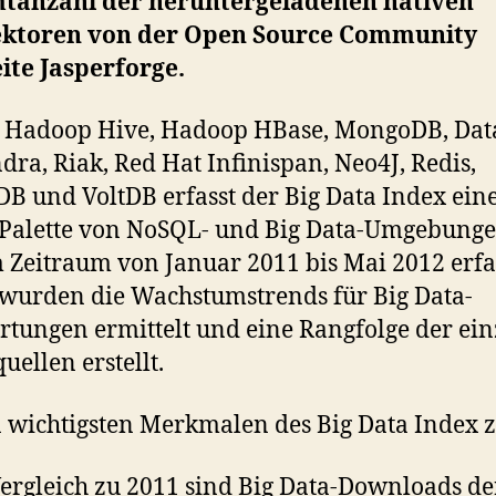
tanzahl der heruntergeladenen nativen
ktoren von der Open Source Community
ite Jasperforge.
 Hadoop Hive, Hadoop HBase, MongoDB, Dat
dra, Riak, Red Hat Infinispan, Neo4J, Redis,
B und VoltDB erfasst der Big Data Index ein
 Palette von NoSQL- und Big Data-Umgebunge
 Zeitraum von Januar 2011 bis Mai 2012 erfa
wurden die Wachstumstrends für Big Data-
tungen ermittelt und eine Rangfolge der ei
uellen erstellt.
 wichtigsten Merkmalen des Big Data Index 
ergleich zu 2011 sind Big Data-Downloads de