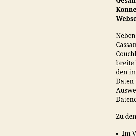
Gesam
Konne
Webse
Neben
Cassan
CouchD
breite
den im
Daten 
Auswer
Datenq
Zu den
Im V