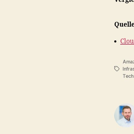
Quell
Clo
Ama
Infra
Tags
Tech