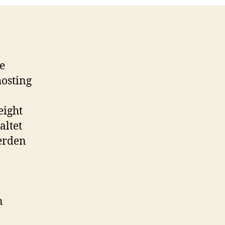
e
hosting
eight
altet
erden
n