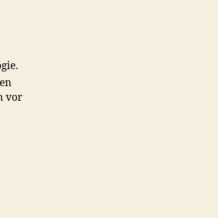
gie.
nen
n vor