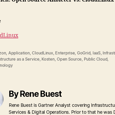
e
udLinux
zon
,
Application
,
CloudLinux
,
Enterprise
,
GoGrid
,
IaaS
,
Infras
structure as a Service
,
Kosten
,
Open Source
,
Public Cloud
,
nology
By Rene Buest
Rene Buest is Gartner Analyst covering Infrastructu
Services & Digital Operations. Prior to that he was 