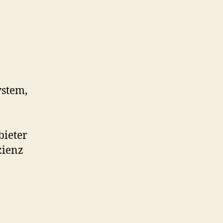
ystem,
bieter
zienz