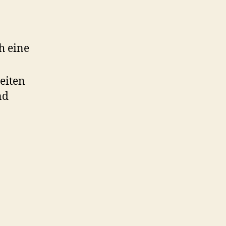
h eine
eiten
nd