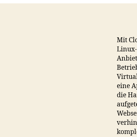
Mit Cl
Linux-
Anbiet
Betrie
Virtua
eine A
die Ha
aufget
Websei
verhin
komple