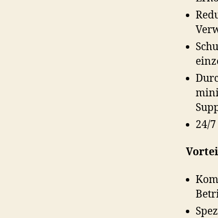
Redu
Verw
Schu
einz
Durc
mini
Supp
24/7
Vorte
Komm
Betr
Spez