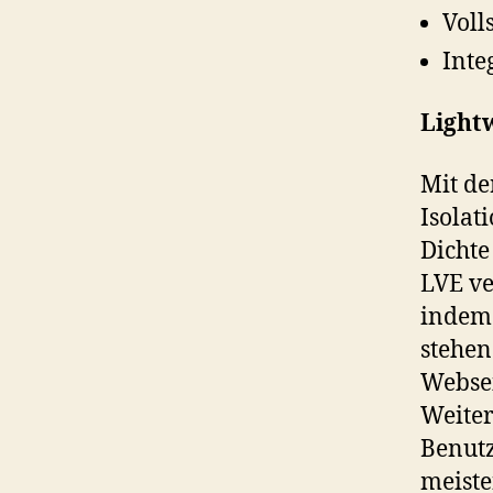
Voll
Inte
Light
Mit de
Isolat
Dichte
LVE ve
indem 
stehen
Websei
Weiter
Benutz
meiste