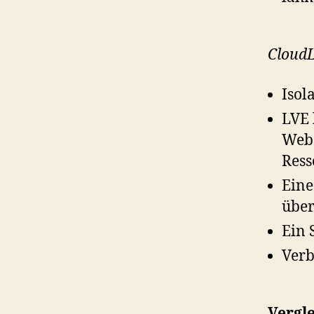
Cloud
Isol
LVE 
Webs
Ress
Eine
über
Ein 
Verb
Vergl