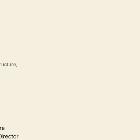
tructure
,
re
Director