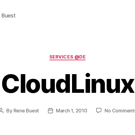
e Buest
Categories
SERVICES @DE
CloudLinux
By
Rene Buest
March 1, 2010
No Comment
Post
Post
author
date