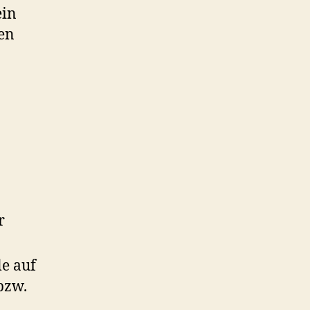
ein
ten
r
le auf
bzw.