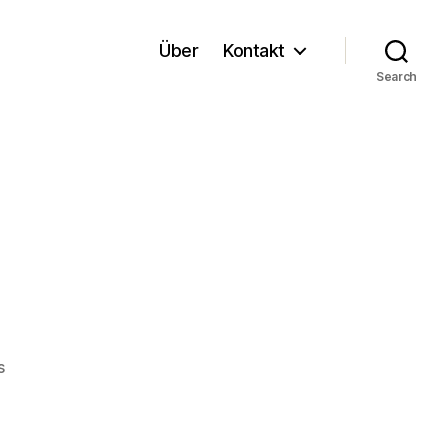
Über
Kontakt
Search
on
s
CloudLinux