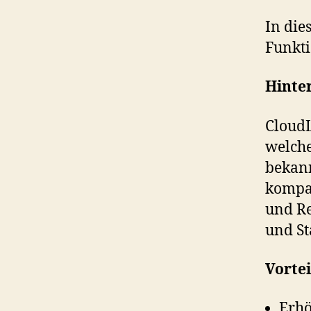
In die
Funkti
Hinte
CloudL
welche
bekann
kompat
und Re
und St
Vortei
Erhö