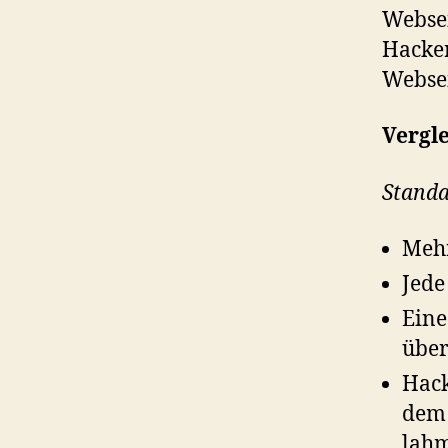
Websei
Hacker
Websei
Vergl
Stand
Mehr
Jede
Eine
über
Hack
dem 
lahm