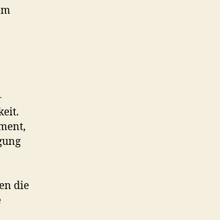
tem
-
eit.
ment,
ügung
en die
e