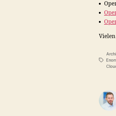
Ope
Ope
Ope
Viele
Arch
Enom
Tags
Clou