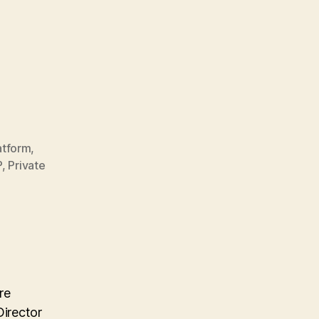
atform
,
P
,
Private
re
Director