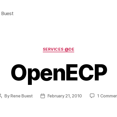
e Buest
Categories
SERVICES @DE
OpenECP
By
Rene Buest
February 21, 2010
1 Commen
Post
Post
author
date