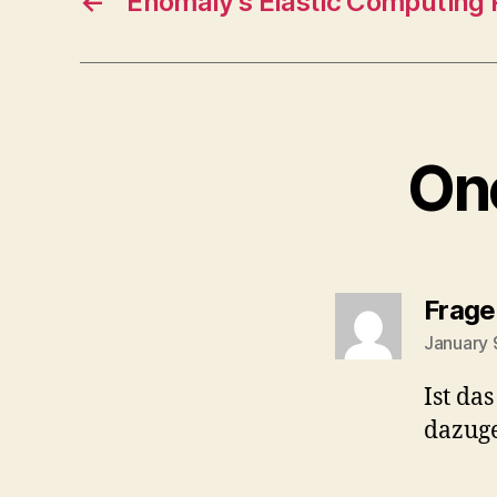
←
Enomaly's Elastic Computing 
On
Frage
January 
Ist das
dazu