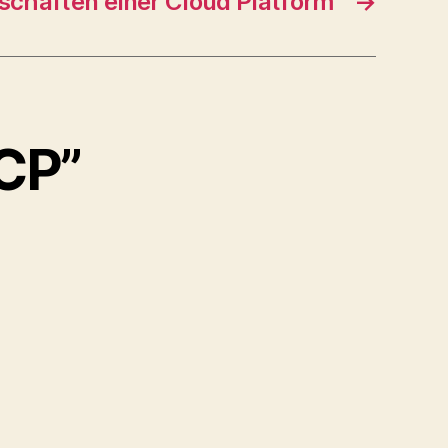
schaften einer Cloud Platform
→
CP”