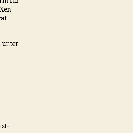
rm für
 Xen
vat
s unter
st-