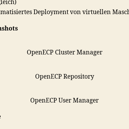
leich)
matisiertes Deployment von virtuellen Masc
nshots
OpenECP Cluster Manager
OpenECP Repository
OpenECP User Manager
e