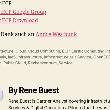
nECP
nECP Google Group
nECP Download
n Dank auch an
Andre Westbunk
itecture
,
Cloud
,
Cloud Computing
,
ECP
,
Elastic Computing Pl
aly
,
IaaS
,
Infrastructure
,
Infrastructure as a Service
,
OpenEC
d
,
Public Cloud
,
Rechenzentrum
,
Service
By Rene Buest
Rene Buest is Gartner Analyst covering Infrastructu
Services & Digital Operations. Prior to that he was 