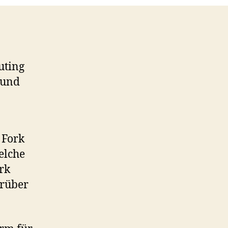
uting
 und
 Fork
elche
rk
arüber