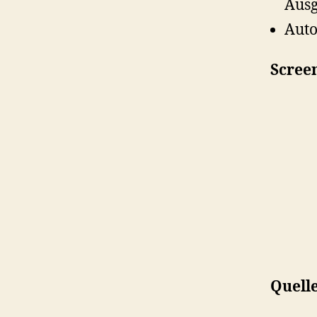
Ausg
Auto
Scree
Quell