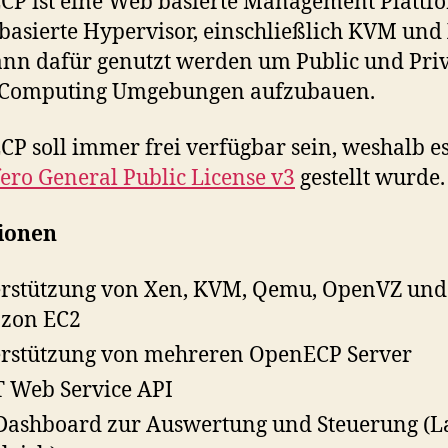
P ist eine Web basierte Management Plattfo
basierte Hypervisor, einschließlich KVM und
nn dafür genutzt werden um Public und Pri
 Computing Umgebungen aufzubauen.
P soll immer frei verfügbar sein, weshalb e
fero General Public License v3
gestellt wurde.
ionen
rstützung von Xen, KVM, Qemu, OpenVZ und
zon EC2
rstützung von mehreren OpenECP Server
 Web Service API
Dashboard zur Auswertung und Steuerung (La