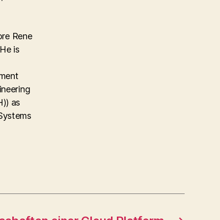
ore Rene
He is
ement
ineering
)) as
 Systems