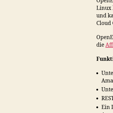
OpenEC
Linux 
und ka
Cloud
OpenEC
die
Af
Funkt
Unte
Ama
Unte
REST
Ein 