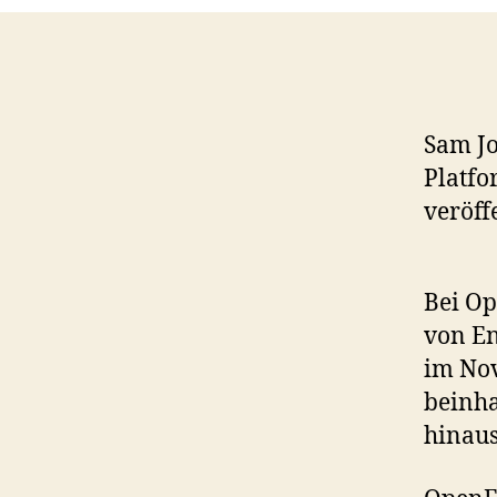
Sam Jo
Platfo
veröff
Bei Op
von En
im Nov
beinha
hinaus