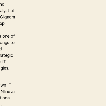
and
alyst at
e Gigaom
top
e
s one of
longs to
d
rategic
e IT
gies.
own IT
Nline as
tional
,