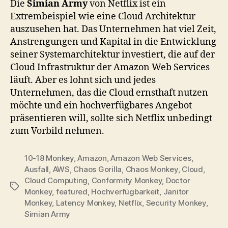
Die
Simian Army
von Netflix ist ein
Extrembeispiel wie eine Cloud Architektur
auszusehen hat. Das Unternehmen hat viel Zeit,
Anstrengungen und Kapital in die Entwicklung
seiner Systemarchitektur investiert, die auf der
Cloud Infrastruktur der Amazon Web Services
läuft. Aber es lohnt sich und jedes
Unternehmen, das die Cloud ernsthaft nutzen
möchte und ein hochverfügbares Angebot
präsentieren will, sollte sich Netflix unbedingt
zum Vorbild nehmen.
10-18 Monkey
,
Amazon
,
Amazon Web Services
,
Ausfall
,
AWS
,
Chaos Gorilla
,
Chaos Monkey
,
Cloud
,
Cloud Computing
,
Conformity Monkey
,
Doctor
Tags
Monkey
,
featured
,
Hochverfügbarkeit
,
Janitor
Monkey
,
Latency Monkey
,
Netflix
,
Security Monkey
,
Simian Army