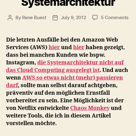
Systemarchitektur
on
By
Rene Buest
July 9, 2012
5 Comments
Post
Post
Netf
author
date
Der
Ch
Die letzten Ausfälle bei den Amazon Web
Mo
Services (AWS)
hier
und
hier
haben gezeigt,
un
dass bei manchen Kunden wie bspw.
die
Instagram,
die Systemarchitektur nicht auf
Sim
das Cloud Computing ausgelegt ist
. Und auch
Ar
wenn
AWS so etwas nicht (mehr) passieren
–
Da
darf
, sollte man selbst darauf achtgeben,
Vor
präventiv auf den möglichen Ernstfall
für
vorbereitet zu sein. Eine Möglichkeit ist der
ein
von Netflix entwickelte
Chaos Monkey
und
gut
weitere Tools, die ich in diesem Artikel
Clo
vorstellen möchte.
Sys