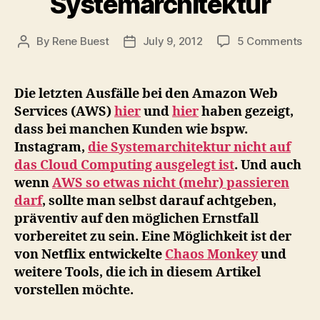
Systemarchitektur
on
By
Rene Buest
July 9, 2012
5 Comments
Post
Post
Netf
author
date
Der
Ch
Die letzten Ausfälle bei den Amazon Web
Mo
Services (AWS)
hier
und
hier
haben gezeigt,
un
dass bei manchen Kunden wie bspw.
die
Instagram,
die Systemarchitektur nicht auf
Sim
das Cloud Computing ausgelegt ist
. Und auch
Ar
wenn
AWS so etwas nicht (mehr) passieren
–
Da
darf
, sollte man selbst darauf achtgeben,
Vor
präventiv auf den möglichen Ernstfall
für
vorbereitet zu sein. Eine Möglichkeit ist der
ein
von Netflix entwickelte
Chaos Monkey
und
gut
weitere Tools, die ich in diesem Artikel
Clo
vorstellen möchte.
Sys