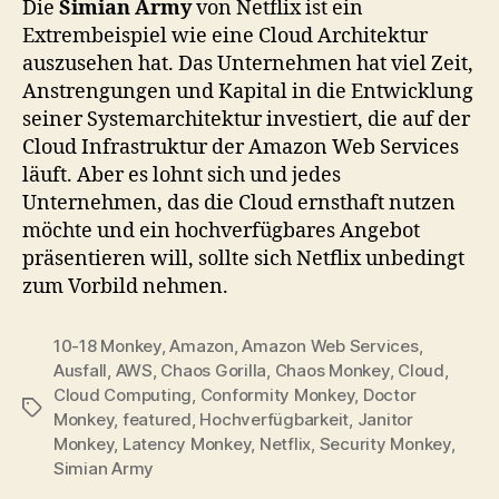
Die
Simian Army
von Netflix ist ein
Extrembeispiel wie eine Cloud Architektur
auszusehen hat. Das Unternehmen hat viel Zeit,
Anstrengungen und Kapital in die Entwicklung
seiner Systemarchitektur investiert, die auf der
Cloud Infrastruktur der Amazon Web Services
läuft. Aber es lohnt sich und jedes
Unternehmen, das die Cloud ernsthaft nutzen
möchte und ein hochverfügbares Angebot
präsentieren will, sollte sich Netflix unbedingt
zum Vorbild nehmen.
10-18 Monkey
,
Amazon
,
Amazon Web Services
,
Ausfall
,
AWS
,
Chaos Gorilla
,
Chaos Monkey
,
Cloud
,
Cloud Computing
,
Conformity Monkey
,
Doctor
Tags
Monkey
,
featured
,
Hochverfügbarkeit
,
Janitor
Monkey
,
Latency Monkey
,
Netflix
,
Security Monkey
,
Simian Army