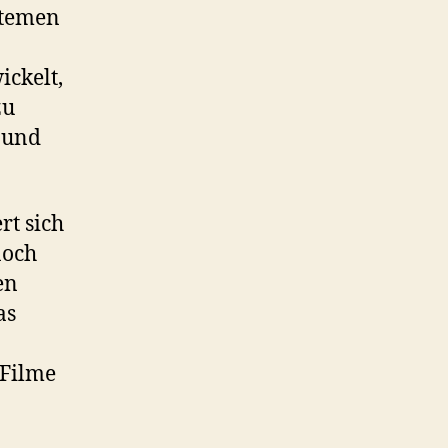
stemen
ickelt,
zu
 und
rt sich
noch
en
as
 Filme