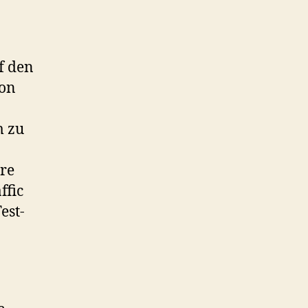
f den
von
m zu
re
ffic
est-