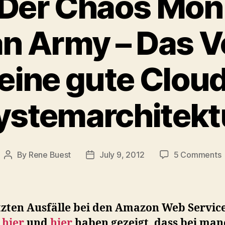
: Der Chaos Mo
an Army – Das Vo
eine gute Clou
ystemarchitekt
By
Rene Buest
July 9, 2012
5 Comments
Post
Post
N
author
date
tzten Ausfälle bei den Amazon Web Servic
)
hier
und
hier
haben gezeigt, dass bei ma