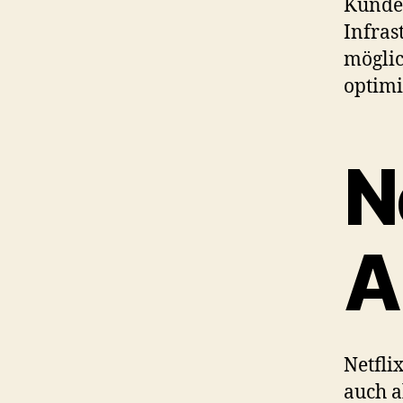
Kunde
Infras
möglic
optimi
N
A
Netfli
auch a