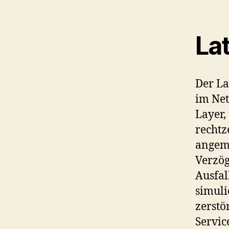
La
Der La
im Net
Layer,
rechtz
angeme
Verzö
Ausfal
simuli
zerstö
Servic