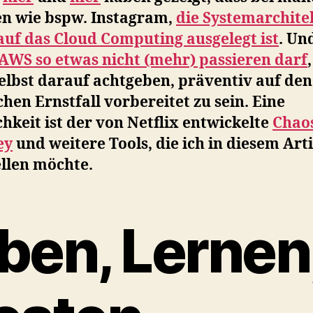
d
n wie bspw. Instagram,
die Systemarchite
S
auf das Cloud Computing ausgelegt ist
. Un
–
AWS so etwas nicht (mehr) passieren darf
elbst darauf achtgeben, präventiv auf den
V
hen Ernstfall vorbereitet zu sein. Eine
f
e
hkeit ist der von Netflix entwickelte
Chao
g
ey
und weitere Tools, die ich in diesem Art
ellen möchte.
S
ben, Lernen