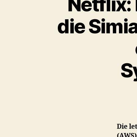
Netflix
die Simi
S
Die le
(AWS