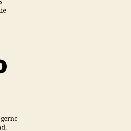
S
die
o
r gerne
nd,