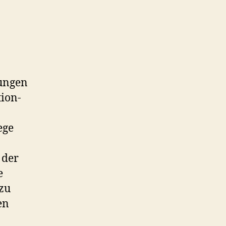
rungen
ion-
ege
 der
e
 zu
en