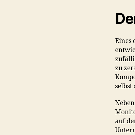
De
Eines 
entwic
zufäll
zu zers
Kompo
selbst
Neben 
Monito
auf de
Unter