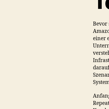
T
Bevor 
Amazon
einer 
Untern
verste
Infras
darauf
Szenar
System
Anfang
Repeat