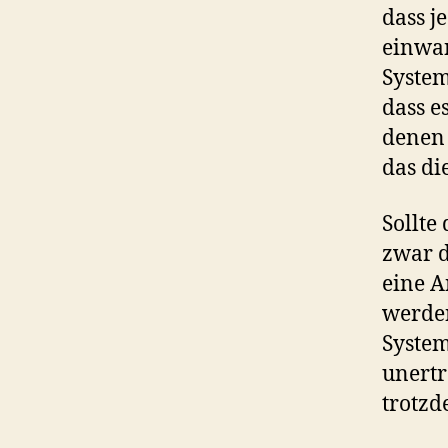
dass j
einwan
System
dass e
denen 
das die
Sollte
zwar d
eine A
werden
System
unertr
trotzd