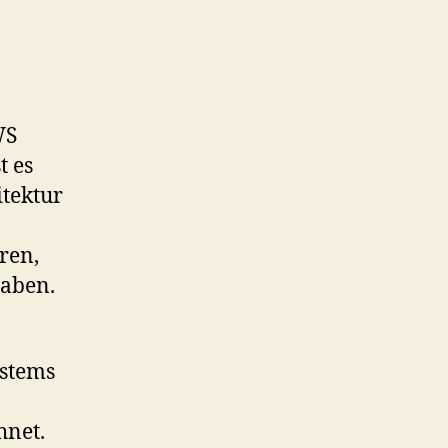
WS
t es
itektur
ren,
haben.
ystems
hnet.