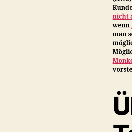
Kunde
nicht 
wenn
man s
möglic
Möglic
Monk
vorst
Ü