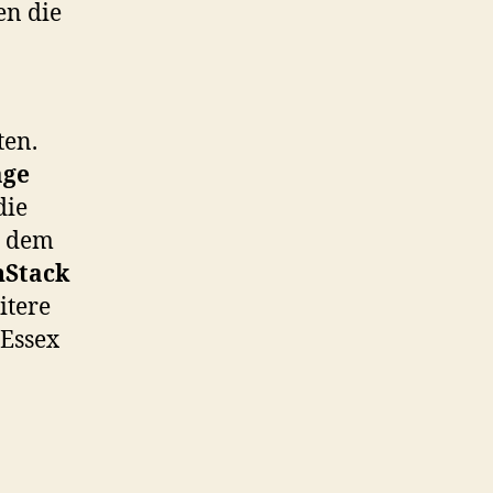
en die
ten.
age
die
u dem
Stack
itere
Essex