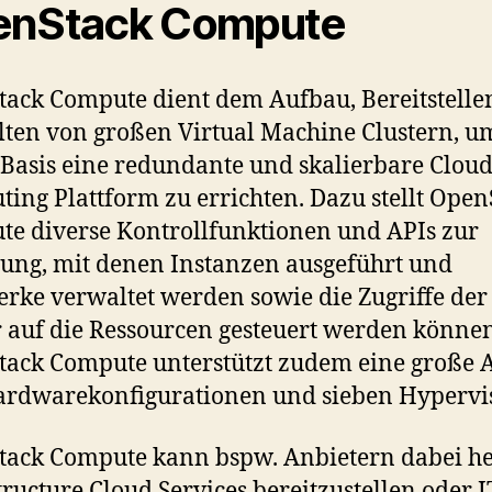
enStack Compute
ack Compute dient dem Aufbau, Bereitstelle
ten von großen Virtual Machine Clustern, u
 Basis eine redundante und skalierbare Clou
ing Plattform zu errichten. Dazu stellt Open
e diverse Kontrollfunktionen und APIs zur
ung, mit denen Instanzen ausgeführt und
rke verwaltet werden sowie die Zugriffe der
 auf die Ressourcen gesteuert werden können
ack Compute unterstützt zudem eine große 
rdwarekonfigurationen und sieben Hypervis
ack Compute kann bspw. Anbietern dabei he
tructure Cloud Services bereitzustellen oder I