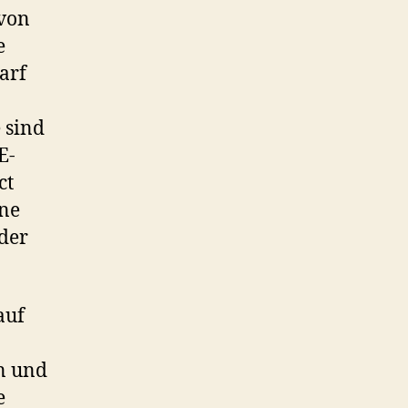
 von
e
arf
 sind
E-
ct
ine
der
auf
n und
e