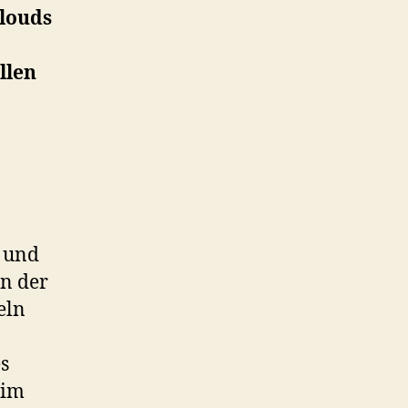
Clouds
llen
r und
in der
eln
s
 im