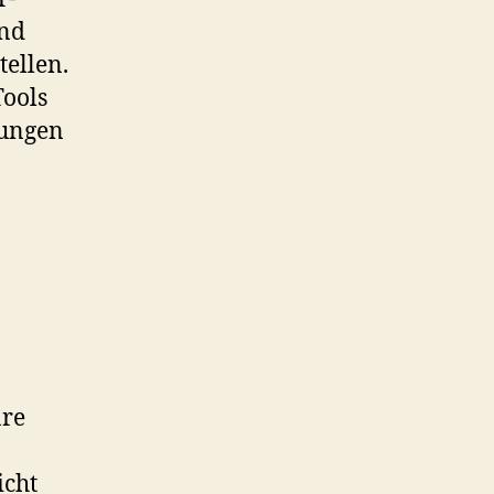
und
tellen.
ools
dungen
are
icht