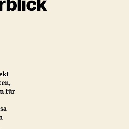
rblick
on
OpenStack
–
Ein
Überblick
ekt
ten,
m für
asa
n
d