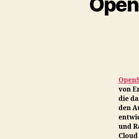
OpenS
OpenS
von E
die da
den A
entwic
und R
Cloud