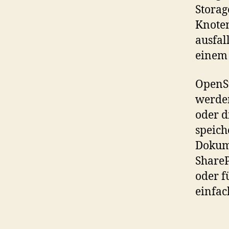
Storag
Knoten
ausfal
einem 
OpenSt
werden
oder d
speich
Dokume
ShareP
oder f
einfac