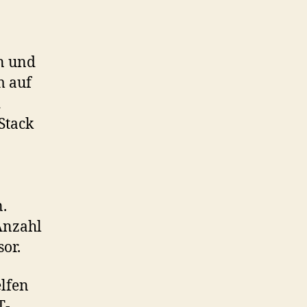
n und
m auf
d
Stack
.
Anzahl
or.
lfen
T-