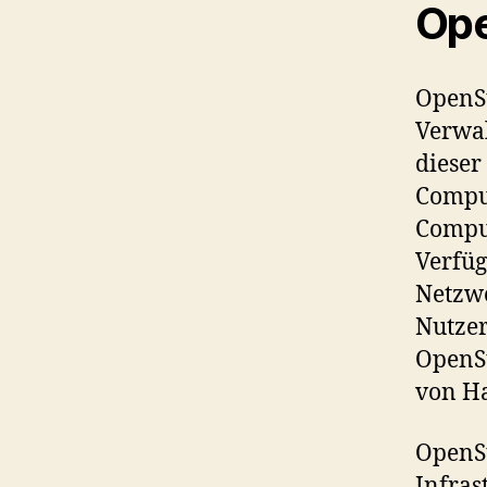
Op
OpenSt
Verwal
dieser
Comput
Comput
Verfüg
Netzwe
Nutzer
OpenSt
von Ha
OpenSt
Infras