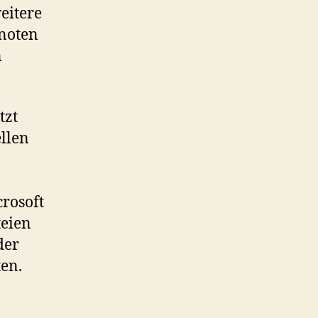
eitere
Knoten
n
tzt
llen
rosoft
teien
der
en.