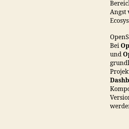
Bereic
Angst 
Ecosys
OpenSt
Bei
Op
und
O
grundl
Projek
Dashb
Kompo
Versio
werde