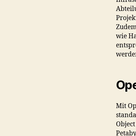
Abteil
Projek
Zudem 
wie H
entspr
werde
Ope
Mit Op
standa
Object
Petaby