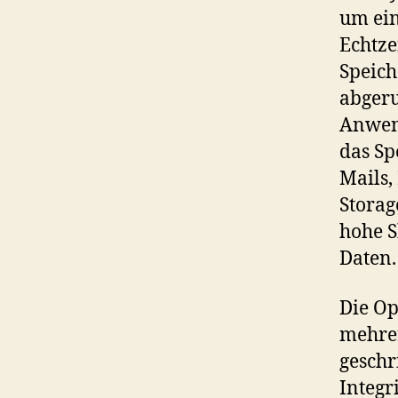
um ein
Echtze
Speich
abgeru
Anwend
das Sp
Mails,
Storag
hohe S
Daten.
Die Op
mehre
geschr
Integr