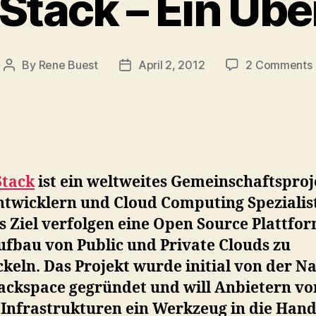
tack – Ein Übe
By
Rene Buest
April 2, 2012
2 Comments
Post
Post
author
date
tack
ist ein weltweites Gemeinschaftsproj
ntwicklern und Cloud Computing Spezialis
s Ziel verfolgen eine Open Source Plattfor
ufbau von Public und Private Clouds zu
keln. Das Projekt wurde initial von der N
ackspace gegründet und will Anbietern vo
 Infrastrukturen ein Werkzeug in die Han