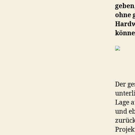
geben,
ohne 
Hardw
könne
Der ge
unterl
Lage a
und eb
zurück
Projek