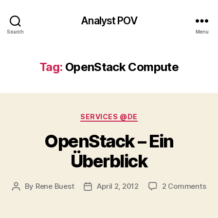
Analyst POV
Search
Menu
Tag:
OpenStack Compute
Categories
SERVICES @DE
OpenStack – Ein
Überblick
on
By
Rene Buest
April 2, 2012
2 Comments
Post
Post
Op
author
date
–
Ein