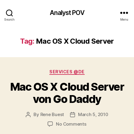
Analyst POV
Search
Menu
Tag:
Mac OS X Cloud Server
Categories
SERVICES @DE
Mac OS X Cloud Server
von Go Daddy
By
Rene Buest
March 5, 2010
Post
Post
author
date
on
No Comments
Mac