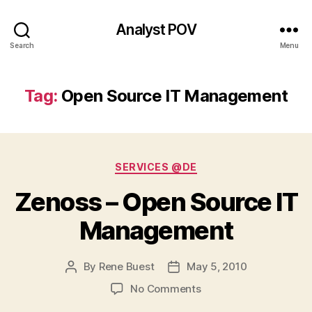
Analyst POV
Search
Menu
Tag:
Open Source IT Management
Categories
SERVICES @DE
Zenoss – Open Source IT
Management
By
Rene Buest
May 5, 2010
Post
Post
author
date
on
No Comments
Zenoss