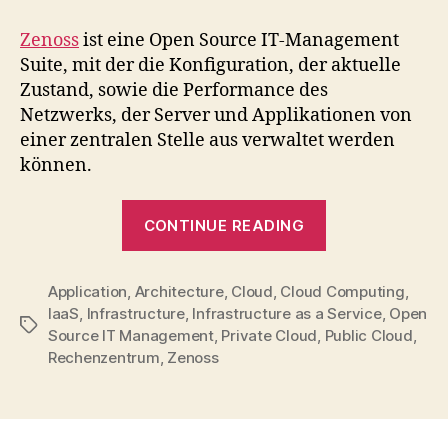
–
Open
Zenoss
ist eine Open Source IT-Management
Source
Suite, mit der die Konfiguration, der aktuelle
IT
Zustand, sowie die Performance des
Management
Netzwerks, der Server und Applikationen von
einer zentralen Stelle aus verwaltet werden
können.
“Zenoss
CONTINUE READING
–
Open
Application
,
Architecture
,
Cloud
,
Cloud Computing
Source
,
IaaS
,
Infrastructure
,
Infrastructure as a Service
,
Open
IT
Tags
Source IT Management
,
Private Cloud
,
Public Cloud
,
Management”
Rechenzentrum
,
Zenoss