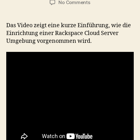
on
No Comments
Video:
Eine
Einführung
Das Video zeigt eine kurze Einführung, wie die
zu
Einrichtung einer Rackspace Cloud Server
Rackspace
Umgebung vorgenommen wird.
Cloud
Servers