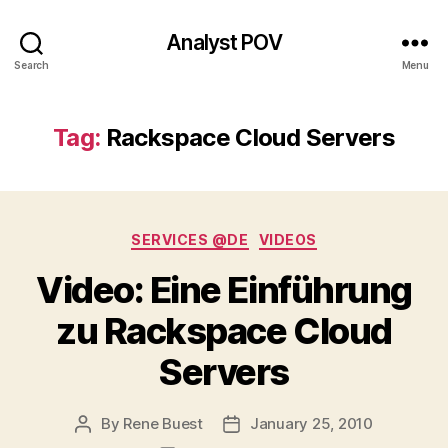
Analyst POV
Search
Menu
Tag:
Rackspace Cloud Servers
Categories
SERVICES @DE
VIDEOS
Video: Eine Einführung
zu Rackspace Cloud
Servers
By
Rene Buest
January 25, 2010
Post
Post
author
date