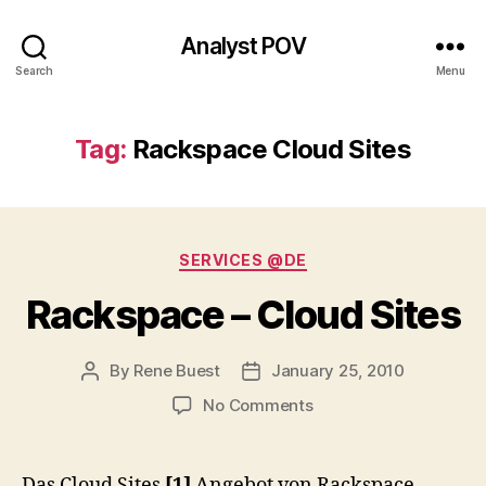
Analyst POV
Search
Menu
Tag:
Rackspace Cloud Sites
Categories
SERVICES @DE
Rackspace – Cloud Sites
By
Rene Buest
January 25, 2010
Post
Post
author
date
on
No Comments
Rackspace
–
Cloud
Das Cloud Sites
[1]
Angebot von Rackspace