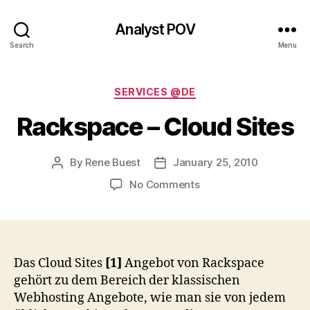
Analyst POV
Search
Menu
Categories
SERVICES @DE
Rackspace – Cloud Sites
By
Rene Buest
January 25, 2010
Post
Post
author
date
on
No Comments
Rackspace
–
Cloud
Sites
Das Cloud Sites
[1]
Angebot von Rackspace
gehört zu dem Bereich der klassischen
Webhosting Angebote, wie man sie von jedem