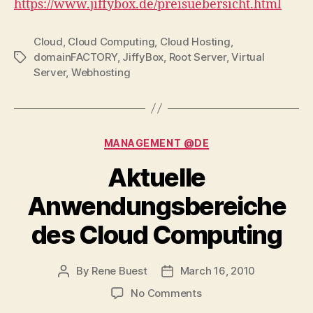
https://www.jiffybox.de/preisuebersicht.html
Cloud
,
Cloud Computing
,
Cloud Hosting
,
domainFACTORY
,
JiffyBox
,
Root Server
,
Virtual
Tags
Server
,
Webhosting
Categories
MANAGEMENT @DE
Aktuelle
Anwendungsbereiche
des Cloud Computing
By
Rene Buest
March 16, 2010
Post
Post
author
date
on
No Comments
Aktuelle