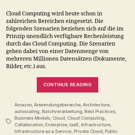
Anwendungsbereiche
des
Cloud Computing wird heute schon in
Cloud
zahlreichen Bereichen eingesetzt. Die
Computing
folgenden Szenarien beziehen sich auf die im
Prinzip unendlich verfügbare Rechenleistung
durch das Cloud Computing. Die Szenarien
gehen dabei von einer Datenmenge von
mehreren Millionen Datensätzen (Dokumente,
Bilder, etc.) aus.
“Aktuelle
CONTINUE READING
Anwendungsb
des
Amazon
,
Anwendungsbereiche
,
Architecture
Cloud
,
autoscaling
,
Batchverarbeitung
,
Best Practices
,
Computing”
Business Models
,
Cloud
,
Cloud Computing
,
Tags
Collaboration
,
Enterprise
,
IaaS
,
Infrastructure
,
Infrastructure as a Service
,
Private Cloud
,
Public