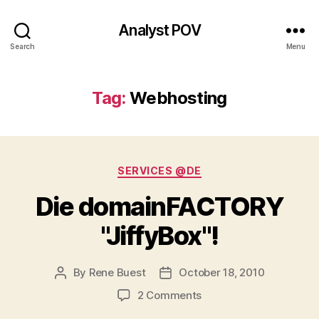
Analyst POV
Search
Menu
Tag:
Webhosting
Categories
SERVICES @DE
Die domainFACTORY
"JiffyBox"!
By
Rene Buest
October 18, 2010
Post
Post
author
date
on
2 Comments
Die