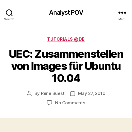
Analyst POV
Search
Menu
Categories
TUTORIALS @DE
UEC: Zusammenstellen
von Images für Ubuntu
10.04
By
Rene Buest
May 27, 2010
Post
Post
author
date
on
No Comments
UEC:
Zusammenstellen
von
Images