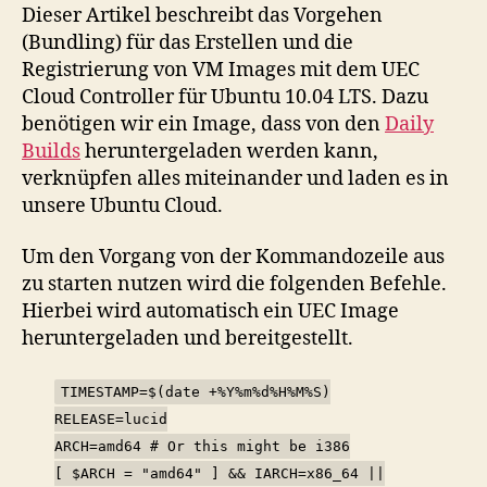
für
Dieser Artikel beschreibt das Vorgehen
Ubuntu
(Bundling) für das Erstellen und die
10.04
Registrierung von VM Images mit dem UEC
Cloud Controller für Ubuntu 10.04 LTS. Dazu
benötigen wir ein Image, dass von den
Daily
Builds
heruntergeladen werden kann,
verknüpfen alles miteinander und laden es in
unsere Ubuntu Cloud.
Um den Vorgang von der Kommandozeile aus
zu starten nutzen wird die folgenden Befehle.
Hierbei wird automatisch ein UEC Image
heruntergeladen und bereitgestellt.
TIMESTAMP=$(date +%Y%m%d%H%M%S)
RELEASE=lucid
ARCH=amd64 # Or this might be i386
[ $ARCH = "amd64" ] && IARCH=x86_64 ||