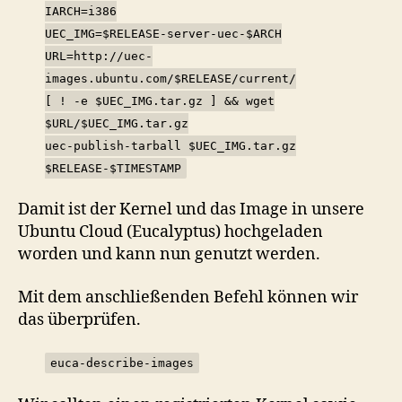
IARCH=i386
UEC_IMG=$RELEASE-server-uec-$ARCH
URL=http://uec-
images.ubuntu.com/$RELEASE/current/
[ ! -e $UEC_IMG.tar.gz ] && wget
$URL/$UEC_IMG.tar.gz
uec-publish-tarball $UEC_IMG.tar.gz
$RELEASE-$TIMESTAMP
Damit ist der Kernel und das Image in unsere
Ubuntu Cloud (Eucalyptus) hochgeladen
worden und kann nun genutzt werden.
Mit dem anschließenden Befehl können wir
das überprüfen.
euca-describe-images