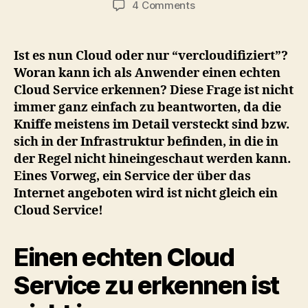
on
4 Comments
Woran
erkennt
man
Ist es nun Cloud oder nur “vercloudifiziert”?
einen
Woran kann ich als Anwender einen echten
(echten)
Cloud Service erkennen? Diese Frage ist nicht
Cloud
immer ganz einfach zu beantworten, da die
Service?
Kniffe meistens im Detail versteckt sind bzw.
sich in der Infrastruktur befinden, in die in
der Regel nicht hineingeschaut werden kann.
Eines Vorweg, ein Service der über das
Internet angeboten wird ist nicht gleich ein
Cloud Service!
Einen echten Cloud
Service zu erkennen ist