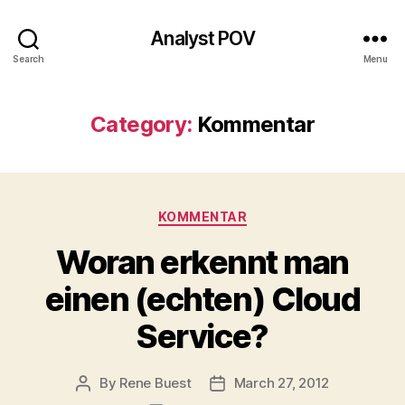
Analyst POV
Search
Menu
Category:
Kommentar
Categories
KOMMENTAR
Woran erkennt man
einen (echten) Cloud
Service?
By
Rene Buest
March 27, 2012
Post
Post
author
date