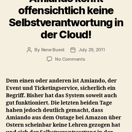
offensichtlich keine
Selbstverantwortung in
der Cloud!
By
Rene Buest
July 29, 2011
Post
Post
author
date
on
No Comments
Amiando
kennt
offensichtlich
Dem einen oder anderen ist Amiando, der
keine
Event und Ticketingservice, sicherlich ein
Selbstverantwortung
Begriff. Bisher hat das System soweit auch
in
gut funktioniert. Die letzten beiden Tage
der
haben jedoch deutlich gemacht, dass
Cloud!
Amiando aus dem Outage bei Amazon über
Ostern scheinbar keine Lehren gezogen hat