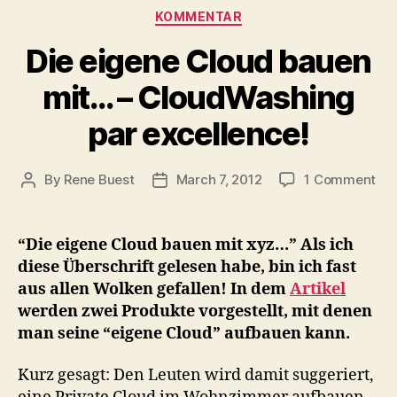
Categories
KOMMENTAR
Die eigene Cloud bauen
mit… – CloudWashing
par excellence!
on
By
Rene Buest
March 7, 2012
1 Comment
Post
Post
Die
author
date
eig
Cl
“Die eigene Cloud bauen mit xyz…” Als ich
ba
diese Überschrift gelesen habe, bin ich fast
mi
aus allen Wolken gefallen! In dem
Artikel
–
werden zwei Produkte vorgestellt, mit denen
Cl
man seine “eigene Cloud” aufbauen kann.
par
exc
Kurz gesagt: Den Leuten wird damit suggeriert,