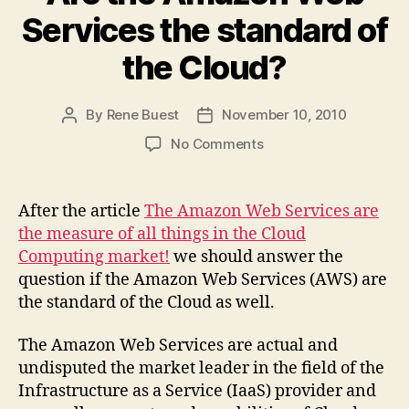
Services the standard of
the Cloud?
By
Rene Buest
November 10, 2010
Post
Post
author
date
on
No Comments
Are
the
Amazon
After the article
The Amazon Web Services are
Web
the measure of all things in the Cloud
Services
Computing market!
we should answer the
the
question if the Amazon Web Services (AWS) are
standard
the standard of the Cloud as well.
of
the
Cloud?
The Amazon Web Services are actual and
undisputed the market leader in the field of the
Infrastructure as a Service (IaaS) provider and