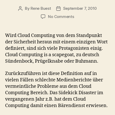
By
Rene Buest
September 7, 2010
Post
Post
author
date
on
No Comments
Cloud
Computing
ist
Wird Cloud Computing von dem Standpunkt
der
der Sicherheit heraus mit einem einzigen Wort
Sündenbock!
definiert, sind sich viele Protagonisten einig.
Cloud Computing is a scapegoat, zu deutsch
Sündenbock, Prügelknabe oder Buhmann.
Zurückzuführen ist diese Definition auf in
vielen Fällen schlechte Medienberichte über
vermeintliche Probleme aus dem Cloud
Computing Bereich. Das Sidekick Disaster im
vergangenen Jahr z.B. hat dem Cloud
Computing damit einen Bärendienst erwiesen.