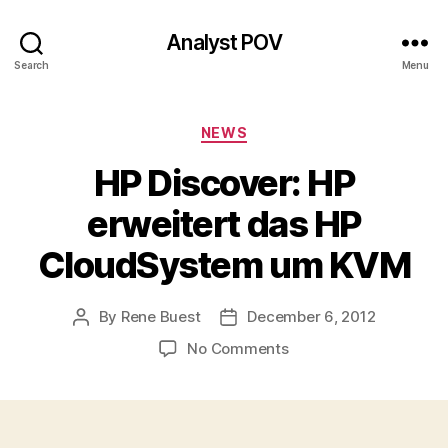
Analyst POV
Search
Menu
Categories
NEWS
HP Discover: HP
erweitert das HP
CloudSystem um KVM
By
Rene Buest
December 6, 2012
Post
Post
author
date
on
No Comments
HP
Discover:
HP
erweitert