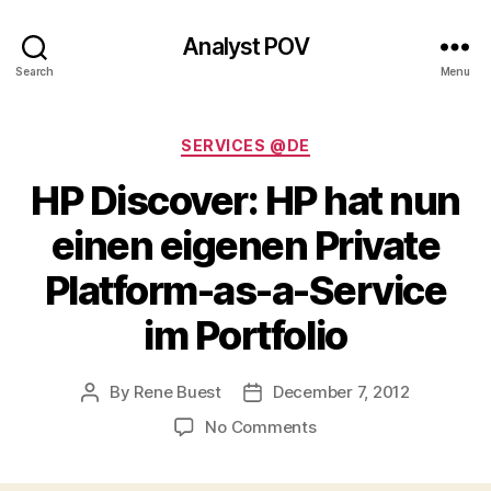
Analyst POV
Search
Menu
Categories
SERVICES @DE
HP Discover: HP hat nun
einen eigenen Private
Platform-as-a-Service
im Portfolio
By
Rene Buest
December 7, 2012
Post
Post
author
date
on
No Comments
HP
Discover: