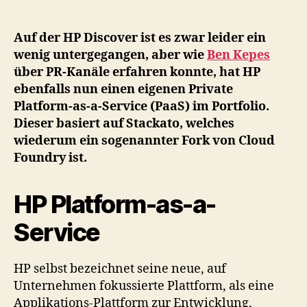
HP
hat
nun
Auf der HP Discover ist es zwar leider ein
einen
wenig untergegangen, aber wie
Ben Kepes
eigenen
über PR-Kanäle erfahren konnte, hat HP
Private
ebenfalls nun einen eigenen Private
Platform-
Platform-as-a-Service (PaaS) im Portfolio.
as-
Dieser basiert auf Stackato, welches
a-
wiederum ein sogenannter Fork von Cloud
Service
im
Foundry ist.
Portfolio
HP Platform-as-a-
Service
HP selbst bezeichnet seine neue, auf
Unternehmen fokussierte Plattform, als eine
Applikations-Plattform zur Entwicklung,