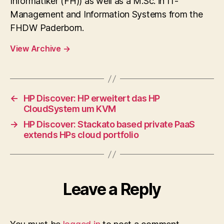
Informatiker (FH)) as well as a M.Sc. in IT-
Management and Information Systems from the
FHDW Paderborn.
View Archive
→
←
HP Discover: HP erweitert das HP
CloudSystem um KVM
→
HP Discover: Stackato based private PaaS
extends HPs cloud portfolio
Leave a Reply