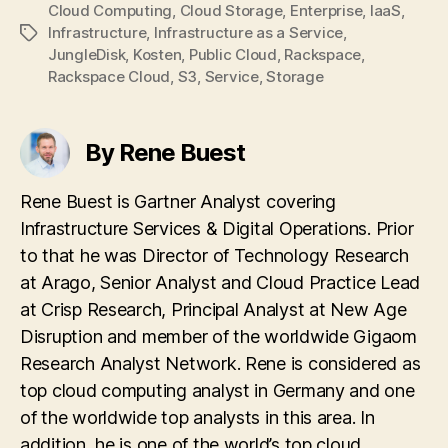
Cloud Computing
,
Cloud Storage
,
Enterprise
,
IaaS
,
Infrastructure
,
Infrastructure as a Service
,
Tags
JungleDisk
,
Kosten
,
Public Cloud
,
Rackspace
,
Rackspace Cloud
,
S3
,
Service
,
Storage
By Rene Buest
Rene Buest is Gartner Analyst covering
Infrastructure Services & Digital Operations. Prior
to that he was Director of Technology Research
at Arago, Senior Analyst and Cloud Practice Lead
at Crisp Research, Principal Analyst at New Age
Disruption and member of the worldwide Gigaom
Research Analyst Network. Rene is considered as
top cloud computing analyst in Germany and one
of the worldwide top analysts in this area. In
addition, he is one of the world’s top cloud