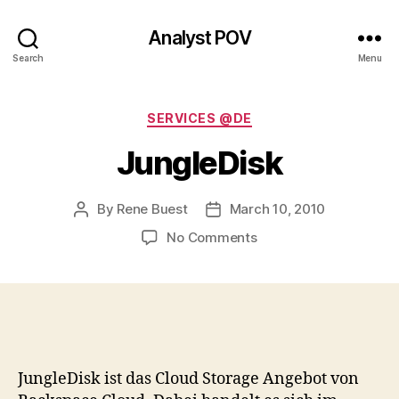
Analyst POV
Search
Menu
Categories
SERVICES @DE
JungleDisk
By
Rene Buest
March 10, 2010
Post
Post
author
date
on
No Comments
JungleDisk
JungleDisk ist das Cloud Storage Angebot von