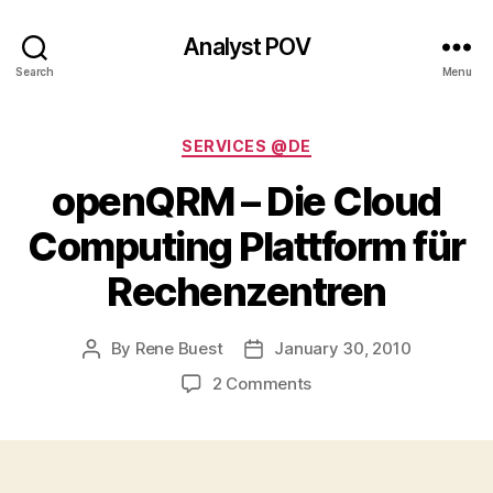
Analyst POV
Search
Menu
Categories
SERVICES @DE
openQRM – Die Cloud
Computing Plattform für
Rechenzentren
By
Rene Buest
January 30, 2010
Post
Post
author
date
on
2 Comments
openQRM
–
Die
Cloud