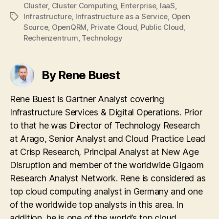
Cluster
,
Cluster Computing
,
Enterprise
,
IaaS
,
Infrastructure
,
Infrastructure as a Service
,
Open
Tags
Source
,
OpenQRM
,
Private Cloud
,
Public Cloud
,
Rechenzentrum
,
Technology
By Rene Buest
Rene Buest is Gartner Analyst covering
Infrastructure Services & Digital Operations. Prior
to that he was Director of Technology Research
at Arago, Senior Analyst and Cloud Practice Lead
at Crisp Research, Principal Analyst at New Age
Disruption and member of the worldwide Gigaom
Research Analyst Network. Rene is considered as
top cloud computing analyst in Germany and one
of the worldwide top analysts in this area. In
addition, he is one of the world’s top cloud