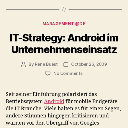
Categories
MANAGEMENT @DE
IT-Strategy: Android im
Unternehmenseinsatz
By
Rene Buest
October 26, 2009
Post
Post
author
date
on
No Comments
IT-
Strategy:
Android
Seit seiner Einführung polarisiert das
im
Betriebssystem
Android
für mobile Endgeräte
Unternehmenseinsatz
die IT Branche. Viele halten es für einen Segen,
andere Stimmen hingegen kritisieren und
warnen vor den Übergriff von Googles