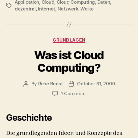
Application
,
Cloud
,
Cloud Computing
,
Daten
,
Tags
dezentral
,
Internet
,
Netzwerk
,
Wolke
Categories
GRUNDLAGEN
Was ist Cloud
Computing?
By
Rene Buest
October 31, 2009
Post
Post
author
date
on
1 Comment
Was
ist
Cloud
Geschichte
Computing?
Die grundlegenden Ideen und Konzepte des