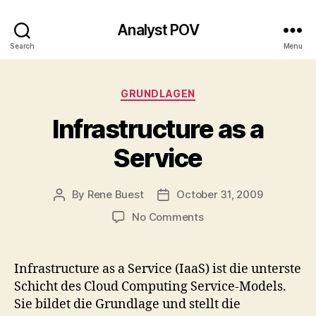
Analyst POV
Search
Menu
Categories
GRUNDLAGEN
Infrastructure as a
Service
By
Rene Buest
October 31, 2009
Post
Post
author
date
on
No Comments
Infrastructure
as
a
Infrastructure as a Service (IaaS) ist die unterste
Service
Schicht des Cloud Computing Service-Models.
Sie bildet die Grundlage und stellt die