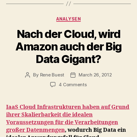
Categories
ANALYSEN
Nach der Cloud, wird
Amazon auch der Big
Data Gigant?
By
Rene Buest
March 26, 2012
Post
Post
author
date
on
4 Comments
Nach
der
Cloud,
IaaS Cloud Infrastrukturen haben auf Grund
wird
ihrer Skalierbarkeit die idealen
Amazon
Voraussetzungen für die Verarbeitungen
auch
großer Datenmengen
, wodurch Big Data ein
der