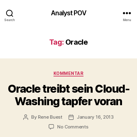
Analyst POV
Search
Menu
Tag:
Oracle
Categories
KOMMENTAR
Oracle treibt sein Cloud-
Washing tapfer voran
By
Rene Buest
January 16, 2013
Post
Post
author
date
on
No Comments
Oracle