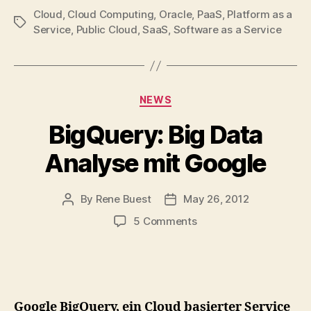
Cloud
,
Cloud Computing
,
Oracle
,
PaaS
,
Platform as a
Tags
Service
,
Public Cloud
,
SaaS
,
Software as a Service
Categories
NEWS
BigQuery: Big Data
Analyse mit Google
By
Rene Buest
May 26, 2012
Post
Post
author
date
on
5 Comments
BigQuery:
Big
Data
Analyse
mit
Google BigQuery, ein Cloud basierter Service