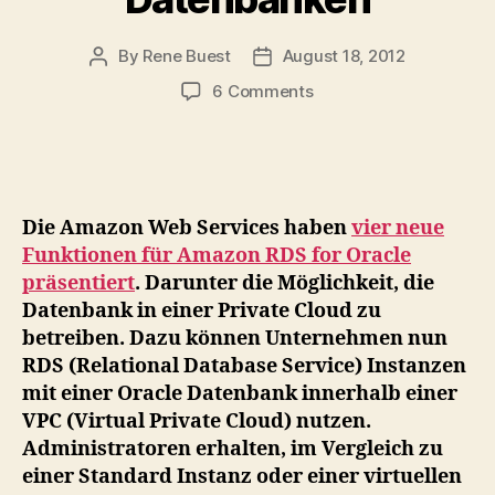
By
Rene Buest
August 18, 2012
Post
Post
author
date
on
6 Comments
Die
Amazon
Web
Services
erweitern
Die Amazon Web Services haben
vier neue
Amazon
Funktionen für Amazon RDS for Oracle
RDS
präsentiert
. Darunter die Möglichkeit, die
um
Datenbank in einer Private Cloud zu
weitere
Funktionen
betreiben. Dazu können Unternehmen nun
für
RDS (Relational Database Service) Instanzen
Oracle
mit einer Oracle Datenbank innerhalb einer
Datenbanken
VPC (Virtual Private Cloud) nutzen.
Administratoren erhalten, im Vergleich zu
einer Standard Instanz oder einer virtuellen