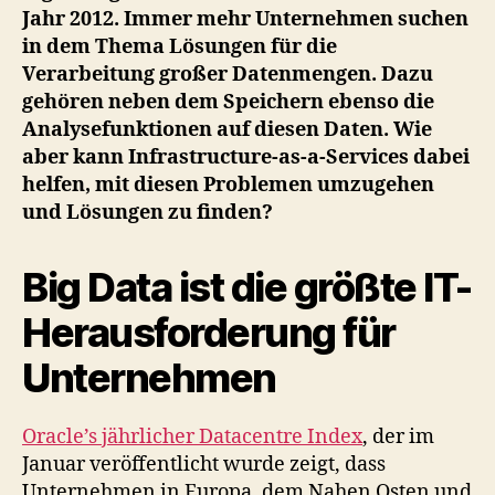
Lösung
Jahr 2012. Immer mehr Unternehmen suchen
für
in dem Thema Lösungen für die
die
Verarbeitung großer Datenmengen. Dazu
Herausforderungen
gehören neben dem Speichern ebenso die
von
Analysefunktionen auf diesen Daten. Wie
Big
Data?
aber kann Infrastructure-as-a-Services dabei
helfen, mit diesen Problemen umzugehen
und Lösungen zu finden?
Big Data ist die größte IT-
Herausforderung für
Unternehmen
Oracle’s jährlicher Datacentre Index
, der im
Januar veröffentlicht wurde zeigt, dass
Unternehmen in Europa, dem Nahen Osten und