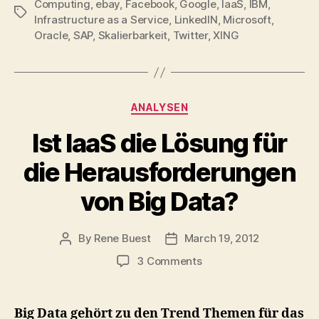
Computing
,
ebay
,
Facebook
,
Google
,
IaaS
,
IBM
,
Tags
Infrastructure as a Service
,
LinkedIN
,
Microsoft
,
Oracle
,
SAP
,
Skalierbarkeit
,
Twitter
,
XING
Categories
ANALYSEN
Ist IaaS die Lösung für
die Herausforderungen
von Big Data?
By
Rene Buest
March 19, 2012
Post
Post
author
date
on
3 Comments
Ist
IaaS
die
Big Data gehört zu den Trend Themen für das