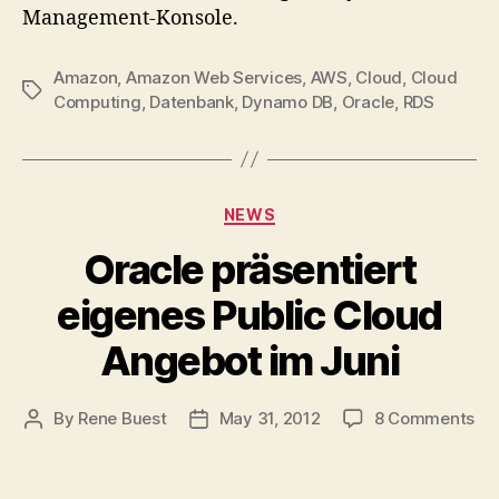
Management-Konsole.
Amazon
,
Amazon Web Services
,
AWS
,
Cloud
,
Cloud
Tags
Computing
,
Datenbank
,
Dynamo DB
,
Oracle
,
RDS
Categories
NEWS
Oracle präsentiert
eigenes Public Cloud
Angebot im Juni
on
By
Rene Buest
May 31, 2012
8 Comments
Post
Post
Or
author
date
prä
ei