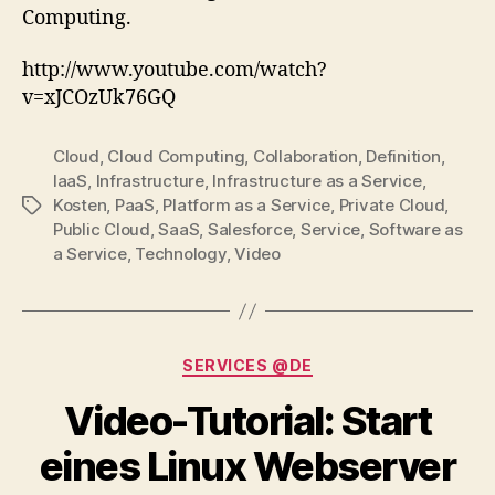
Computing?
Computing.
http://www.youtube.com/watch?
v=xJCOzUk76GQ
Cloud
,
Cloud Computing
,
Collaboration
,
Definition
,
IaaS
,
Infrastructure
,
Infrastructure as a Service
,
Kosten
,
PaaS
,
Platform as a Service
,
Private Cloud
,
Tags
Public Cloud
,
SaaS
,
Salesforce
,
Service
,
Software as
a Service
,
Technology
,
Video
Categories
SERVICES @DE
Video-Tutorial: Start
eines Linux Webserver