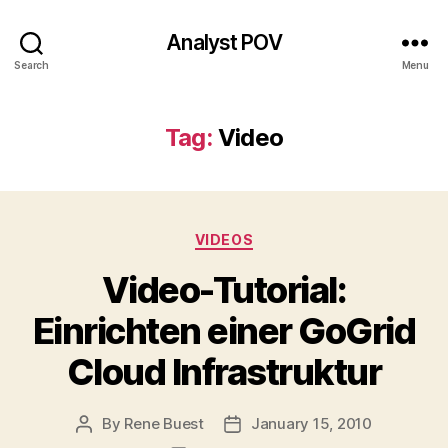
Analyst POV
Search
Menu
Tag:
Video
Categories
VIDEOS
Video-Tutorial:
Einrichten einer GoGrid
Cloud Infrastruktur
By
Rene Buest
January 15, 2010
Post
Post
author
date