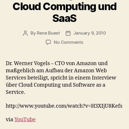
Cloud Computing und
SaaS
By
Rene Buest
January 9, 2010
Post
Post
author
date
on
No Comments
Video:
Amazon
CTO
Dr. Werner Vogels – CTO von Amazon und
Dr.
maßgeblich am Aufbau der Amazon Web
Werner
Services beteiligt, spricht in einem Interview
Vogels
über Cloud Computing und Software as a
über
Service.
Cloud
Computing
und
http://www.youtube.com/watch?v=H3XIjU8Kefs
SaaS
via
YouTube