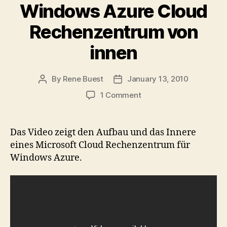
Windows Azure Cloud
Rechenzentrum von
innen
By
Rene Buest
January 13, 2010
Post
Post
author
date
on
1 Comment
Video:
Microsofts
Windows
Das Video zeigt den Aufbau und das Innere
Azure
eines Microsoft Cloud Rechenzentrum für
Cloud
Windows Azure.
Rechenzentrum
von
innen