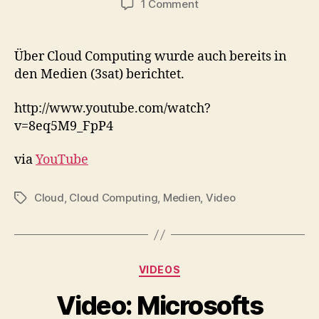
on
1 Comment
Video:
Cloud
Computing
Über Cloud Computing wurde auch bereits in
in
den Medien (3sat) berichtet.
den
Medien
http://www.youtube.com/watch?
v=8eq5M9_FpP4
via
YouTube
Cloud
,
Cloud Computing
,
Medien
,
Video
Tags
Categories
VIDEOS
Video: Microsofts