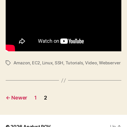
Amazon
,
EC2
,
Linux
,
SSH
,
Tutorials
,
Video
,
Webserver
Tags
Posts
←
Newer
1
2
pagination
© 2026
Analyst POV
Up
↑