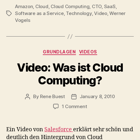
Amazon
,
Cloud
,
Cloud Computing
,
CTO
,
SaaS
,
Software as a Service
,
Technology
,
Video
,
Werner
Tags
Vogels
Categories
GRUNDLAGEN
VIDEOS
Video: Was ist Cloud
Computing?
By
Rene Buest
January 8, 2010
Post
Post
author
date
on
1 Comment
Video:
Was
ist
Ein Video von
Salesforce
erklärt sehr schön und
Cloud
deutlich den Hintergrund von Cloud