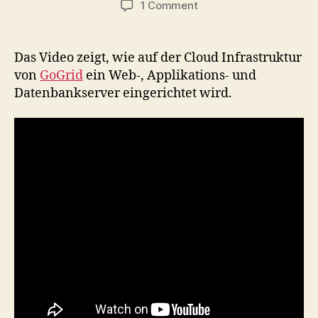
on
1 Comment
Video-
Tutorial:
Einrichten
Das Video zeigt, wie auf der Cloud Infrastruktur
einer
von
GoGrid
ein Web-, Applikations- und
GoGrid
Datenbankserver eingerichtet wird.
Cloud
Infrastruktur