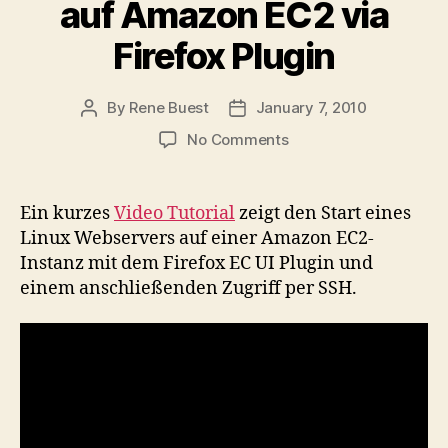
auf Amazon EC2 via
Firefox Plugin
By
Rene Buest
January 7, 2010
Post
Post
author
date
on
No Comments
Video-
Tutorial:
Start
Ein kurzes
Video Tutorial
zeigt den Start eines
eines
Linux Webservers auf einer Amazon EC2-
Linux
Instanz mit dem Firefox EC UI Plugin und
Webserver
einem anschließenden Zugriff per SSH.
auf
Amazon
EC2
via
Firefox
Plugin